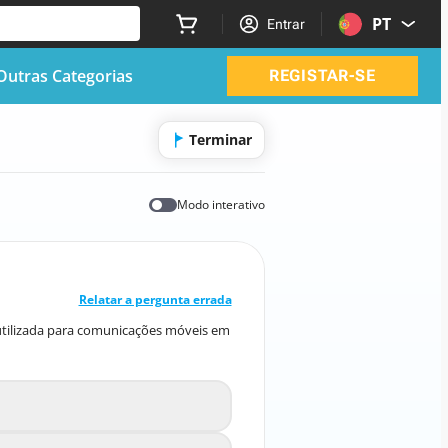
PT
Entrar
Outras Categorias
REGISTAR-SE
Terminar
Modo interativo
RESPOSTA CORRETA
10
/
1
Relatar a pergunta errada
 utilizada para comunicações móveis em
 utilizada para comunicações móveis em
Portugal?
2,4 GHz
A