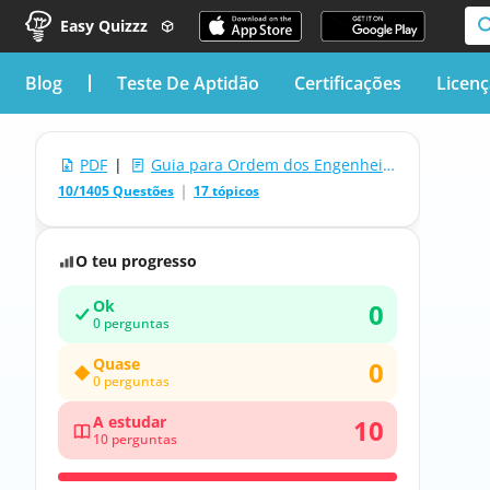
Easy Quizzz
blog
Teste De Aptidão
Certificações
Licen
PDF
|
Guia para Ordem dos Engenheiros
10/1405 Questões
17 tópicos
O teu progresso
Ok
0
0 perguntas
Quase
0
0 perguntas
A estudar
10
10 perguntas