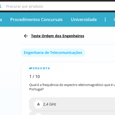
Procurar por produto
ça
Procedimentos Concursais
Universidade
Teste Ordem dos Engenheiros
Engenharia de Telecomunicações
PERGUNTA
1
/
10
Relatar a pergunta errada
Qual é a frequência do espectro eletromagnético que é
Qual é a frequência do espectro eletromagnético que é
Portugal?
A
2,4 GHz