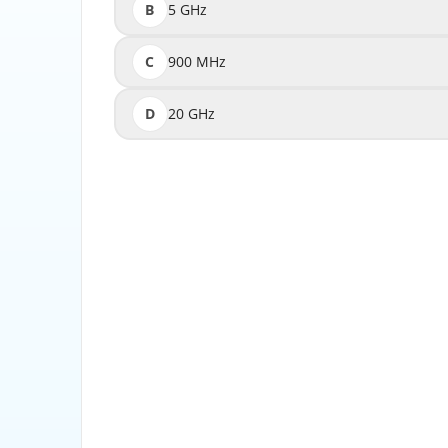
B
5 GHz
C
900 MHz
D
20 GHz
A frequência do espectro eletromagnético uti