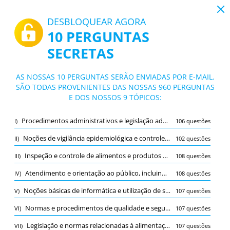
19:43
DESBLOQUEAR AGORA
10 PERGUNTAS
PDF
|
Guia para Direção Geral de Alimentação e Veterinária
SECRETAS
Teste Direção Geral de Alimentação e Ve
terinária
10/960 Questões
9 tópicos
AS NOSSAS 10 PERGUNTAS SERÃO ENVIADAS POR E-MAIL.
SÃO TODAS PROVENIENTES DAS NOSSAS 960 PERGUNTAS
Cartão de estudo
Novo
E DOS NOSSOS 9 TÓPICOS:
Praticar
Exame
Modo de estudo
Procedimentos administrativos e legislação administrativa aplicada à DGAV
I)
106 questões
Teste Gratuito
/
10
Noções de vigilância epidemiológica e controle de doenças animais
II)
102 questões
Inspeção e controle de alimentos e produtos de origem animal
Atendimento e orientação ao público, incluindo produtores rurais e profissi
(2/108)
III)
108 questões
Outro (8)
Atendimento e orientação ao público, incluindo produtores rurais e profissionais da área
IV)
108 questões
A
SUBMETER
A
Noções básicas de informática e utilização de softwares específicos
V)
107 questões
Normas e procedimentos de qualidade e segurança alimentar
VI)
107 questões
Legislação e normas relacionadas à alimentação, segurança alimentar e bem-estar animal
VII)
107 questões
Marcar
Relatar a pergunta errada