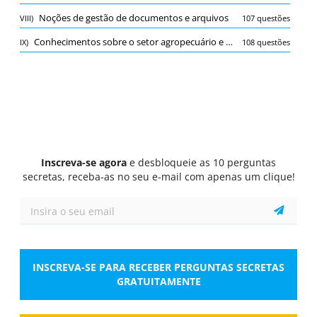
Questionário
Noções de gestão de documentos e arquivos
VIII)
107 questões
1/10
Conhecimentos sobre o setor agropecuário e suas atividades
IX)
108 questões
Atendimento e orientação ao público, incluindo produtores
rurais e profissionais da área
Quais são as principais atividades do profissional
da área de atendimento e orientação ao público?
Selecionar Resposta
2 respostas corretas
A.
Prestar informações sobre práticas
agrícolas sustentáveis
Inscreva-se agora
e desbloqueie as 10 perguntas
secretas, receba-as no seu e-mail com apenas um clique!
B.
Realizar inspeções sanitárias em
estabelecimentos rurais e urbanos
C.
Orientar produtores sobre legislação e
normas relacionadas à produção agrícola
INSCREVA-SE PARA RECEBER PERGUNTAS SECRETAS
GRATUITAMENTE
D.
Desenvolver planos de alimentação e
nutrição animal