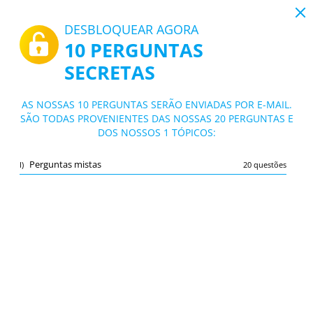
19:43
DESBLOQUEAR AGORA
10 PERGUNTAS
PDF
|
Guia para Escola Profissional de Agricultura e Desenvolvimento Rural de Ponte de Lima
SECRETAS
Teste Escola Profissional de Agricultura
e Desenvolvimento Rural de Ponte de Li
10/20 Questões
1 tópico
AS NOSSAS 10 PERGUNTAS SERÃO ENVIADAS POR E-MAIL.
ma
SÃO TODAS PROVENIENTES DAS NOSSAS 20 PERGUNTAS E
Cartão de estudo
Novo
DOS NOSSOS 1 TÓPICOS:
Praticar
Exame
Modo de estudo
Perguntas mistas
I)
20 questões
Teste Gratuito
/
10
Perguntas mistas
(10/20)
Outro
A
SUBMETER
A
Marcar
Relatar a pergunta errada