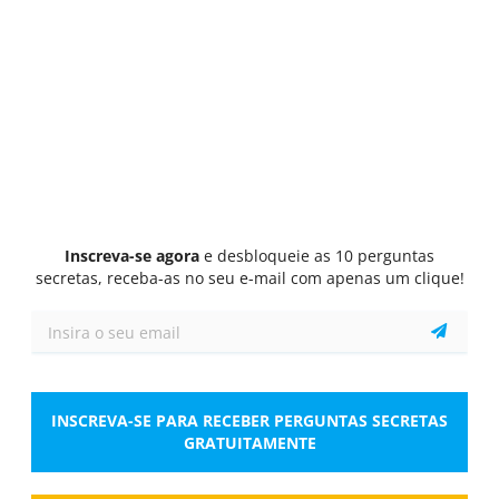
Questionário
1/10
Perguntas mistas
O dever de agir de boa-fé:
Selecionar Resposta
1 resposta correta
A.
É um dever geral exclusivo do trabalhador,
no cumprimento das respetivas obrigações,
assim como no exercício dos
correspondentes direitos.
Inscreva-se agora
e desbloqueie as 10 perguntas
secretas, receba-as no seu e-mail com apenas um clique!
B.
É um dever geral exclusivo do empregador
público, no cumprimento das respetivas
obrigações, assim como no exercício dos
correspondentes direitos.
INSCREVA-SE PARA RECEBER PERGUNTAS SECRETAS
C.
É um dos deveres gerais do empregador
GRATUITAMENTE
público e do trabalhador, no cumprimento
das respetivas obrigações, assim como no