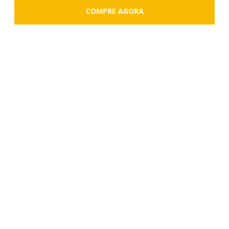
COMPRE AGORA
Toque na imagem para ampliar
B.
Toque na imagem para ampliar
C.
Toque na imagem para ampliar
D.