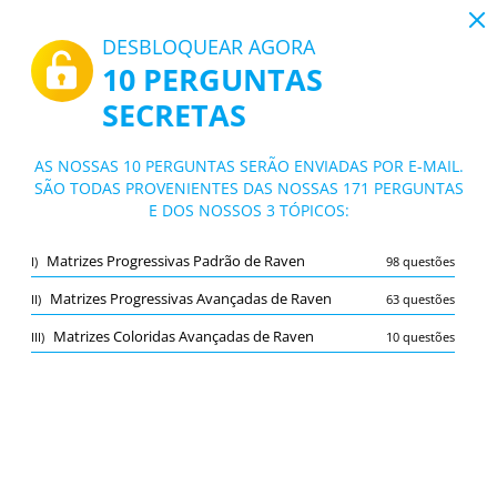
19:08
DESBLOQUEAR AGORA
10 PERGUNTAS
PDF
|
Guia para Raven Test
SECRETAS
Teste Raven Test
10/171 Questões
3 tópicos
AS NOSSAS 10 PERGUNTAS SERÃO ENVIADAS POR E-MAIL.
SÃO TODAS PROVENIENTES DAS NOSSAS 171 PERGUNTAS
Cartão de estudo
Novo
E DOS NOSSOS 3 TÓPICOS:
Praticar
Exame
Modo de estudo
Matrizes Progressivas Padrão de Raven
I)
98 questões
Teste Gratuito
/
10
Matrizes Progressivas Avançadas de Raven
II)
63 questões
Matrizes Coloridas Avançadas de Raven
Matrizes Coloridas Avançadas de Raven
(4/10)
III)
10 questões
Outro (2)
A
SUBMETER
A
Marcar
Relatar a pergunta errada