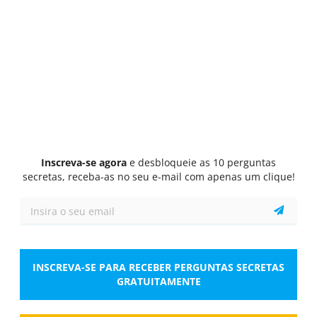
Questionário
1/10
Matrizes Coloridas Avançadas de Raven
Analise a seguinte matriz progressiva e identifique
o padrão.
Inscreva-se agora
e desbloqueie as 10 perguntas
secretas, receba-as no seu e-mail com apenas um clique!
Toque na imagem para ampliar
Qual das opções a seguir é a peça que falta?
INSCREVA-SE PARA RECEBER PERGUNTAS SECRETAS
GRATUITAMENTE
Selecionar Resposta
1 resposta correta
A.