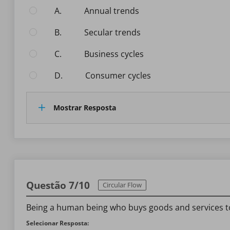
A.
annual trends
B.
secular trends
C.
business cycles
D.
consumer cycles
Mostrar Resposta
Questão 7/10
Circular Flow
Being a human being who buys goods and services to
Selecionar Resposta: