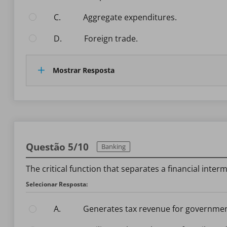
C.
aggregate expenditures.
D.
foreign trade.
Mostrar Resposta
Questão 5/10
Banking
The critical function that separates a financial inter
Selecionar Resposta:
A.
generates tax revenue for governme