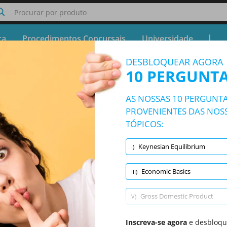
Procurar por produto
ça
Procedimentos Concursais
Universidade
DESBLOQUEAR AGORA
Teste Test AMOS (Inglês)
10 PERGUNTA
Teste Gratuito - Simulador Test AMOS (Inglês)
AS NOSSAS 10 PERGUNTA
10/347 Questões
35 tópicos e 347 perguntas
PROVENIENTES DAS NOSS
TÓPICOS:
Keynesian Equilibrium
I)
Aleatório
|
10 Questões de Teste
|
20 Minutos
|
70% Para ser aprovado
Aggregate Shocks
(1/10)
Aggregate Supply
(1/10)
Banking
Economic Basics
III)
Gross Domestic Product
V)
Scarcity
Inscreva-se agora
VII)
e desbloque