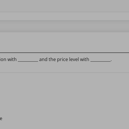
Monopolistic Competition
XXVII)
Federal Reserve
XXIX)
Market
XXXI)
Production Possibilities
XXXIII)
with __________ and the price level with __________.
Keynesian Investment
XXXV)
e