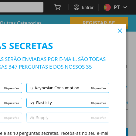
PT
Entrar
Outras Categorias
REGISTAR-SE
S SECRETAS
S SERÃO ENVIADAS POR E-MAIL. SÃO TODAS
AS 347 PERGUNTAS E DOS NOSSOS 35
Atualizado em 2025/06/01
Modo de estudo
Keynesian Consumption
II)
10 questões
10 questões
(1/10)
Outro (5)
Elasticity
IV)
10 questões
10 questões
Supply
VI)
10 questões
10 questões
A
Questão:
/
10
A
Money Creation
SUBMETER
ie as 10 perguntas secretas, receba-as no seu e-mail
VIII)
10 questões
10 questões