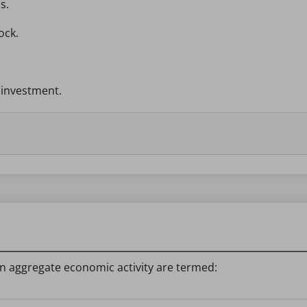
s.
ock.
 investment.
in aggregate economic activity are termed: