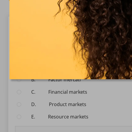
Questão 1/10
Aggregate Demand
The aggregate market is the sum of circular flow tra
Selecionar Resposta:
A.
foreign exchange markets
B.
factor mercati
C.
financial markets
D.
product markets
E.
resource markets