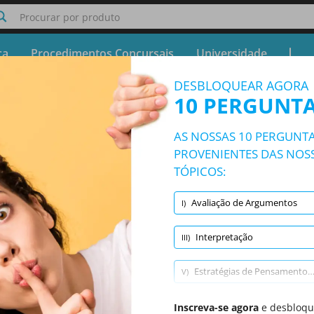
Procurar por produto
ça
Procedimentos Concursais
Universidade
DESBLOQUEAR AGORA
Teste Watson-Glaser Test
10 PERGUNTA
Teste Gratuito - Simulador Watson-Glaser Test
AS NOSSAS 10 PERGUNTA
10/270 Questões
9 tópicos e 270 perguntas
PROVENIENTES DAS NOSS
TÓPICOS:
Avaliação de Argumentos
I)
Aleatório
|
10 Questões de Teste
|
20 Minutos
|
70% Para ser aprovado
Dedução
(1/30)
Avaliação de Argumentos
(1/30)
Identif
Interpretação
III)
Estratégias de Pensamento Crítico
V)
Dedução
Inscreva-se agora
VII)
e desbloque