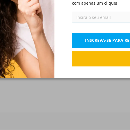
com apenas um clique!
Reconhecimento de Suposições
IX)
INSCREVA-SE PARA R
tica?