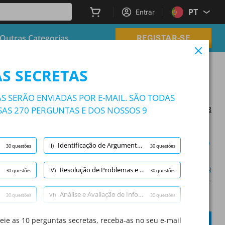
PT
Entrar
Outras Categorias
REGISTAR-SE
S SECRETAS
S SERÃO ENVIADAS POR E-MAIL. SÃO TODAS
AS 270 PERGUNTAS E DOS NOSSOS 9
Atualizado em 2024/06/18
Modo de estudo
Identificação de Argumentos Fortes e Fracos
II)
30 questões
30 questões
icação de Argumentos Fortes e Fracos
(1/30)
Outro (4)
Resolução de Problemas e Tomada de Decisão
IV)
30 questões
30 questões
Análise e Avaliação de Informação
VI)
30 questões
30 questões
A
Questão:
/
10
A
Inferência
SUBMETER
ie as 10 perguntas secretas, receba-as no seu e-mail
VIII)
30 questões
30 questões