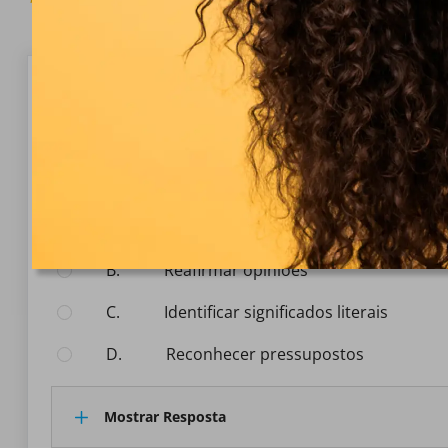
Questão 1/10
Análise e Avaliação de Informação
Qual das seguintes é uma habilidade de avaliação crí
Selecionar Resposta:
A.
sumarizar informações
B.
reafirmar opiniões
C.
identificar significados literais
D.
reconhecer pressupostos
Mostrar Resposta