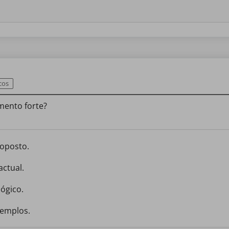
cos
mento forte?
 oposto.
actual.
lógico.
xemplos.