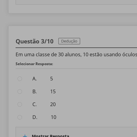
Questão 3/10
Dedução
Em uma classe de 30 alunos, 10 estão usando óculo
Selecionar Resposta:
A.
5
B.
15
C.
20
D.
10
Mostrar Resposta