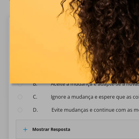
Questão 1/10
Ajuste
Ao experimentar uma mudança significativa na vida, 
Selecionar Resposta:
A.
Resistir à mudança e manter velhas r
B.
Aceite a mudança e adapte-se a nova
C.
Ignore a mudança e espere que as co
D.
Evite mudanças e continue com as 
Mostrar Resposta