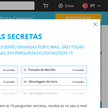
PT
Entrar
Outras Categorias
REGISTAR-SE
S SECRETAS
S SERÃO ENVIADAS POR E-MAIL. SÃO TODAS
AS 359 PERGUNTAS E DOS NOSSOS 15
Atualizado em 2024/05/30
Modo de estudo
Tomada de decisão
II)
30 questões
31 questões
enciosidade
(1/30)
Outro (5)
Abordagem de risco
IV)
29 questões
13 questões
Abordagem de Risco
VI)
30 questões
17 questões
A
Questão:
/
10
A
Ajuste
SUBMETER
ie as 10 perguntas secretas, receba-as no seu e-mail
VIII)
24 questões
30 questões