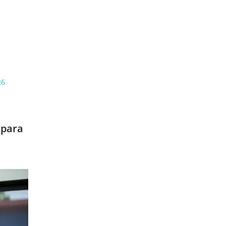
26
 para