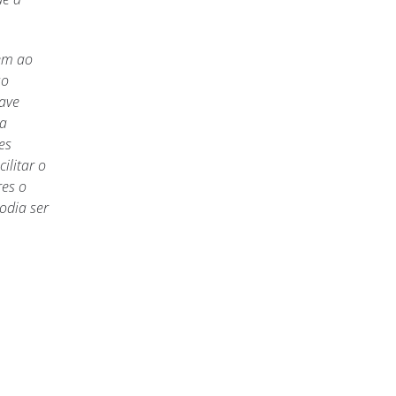
em ao
so
ave
ra
es
ilitar o
res o
odia ser