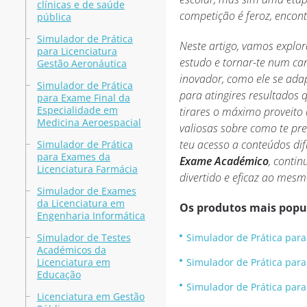
clínicas e de saúde
competição é feroz, encon
pública
Simulador de Prática
Neste artigo, vamos expl
para Licenciatura
estudo e tornar-te num can
Gestão Aeronáutica
inovador, como ele se ada
Simulador de Prática
para atingires resultados 
para Exame Final da
Especialidade em
tirares o máximo proveito 
Medicina Aeroespacial
valiosas sobre como te pre
teu acesso a conteúdos dif
Simulador de Prática
para Exames da
Exame Académico
, conti
Licenciatura Farmácia
divertido e eficaz ao mes
Simulador de Exames
da Licenciatura em
Os produtos mais popu
Engenharia Informática
Simulador de Testes
Simulador de Prática para
Académicos da
Licenciatura em
Simulador de Prática par
Educação
Simulador de Prática par
Licenciatura em Gestão