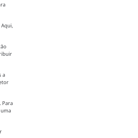
ara
 Aqui,
ção
ribuir
s a
etor
. Para
e uma
r