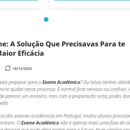
e: A Solução Que Precisavas Para te
aior Eficácia
18/12/2024
 vais preparar para o
Exame Académico
? Ou talvez tenhas dúvid
a te ajudar nesse processo. É normal ficar nervoso ou confuso. 
de parecer um monstro, mas com a preparação certa, podes do
eão.
cia dos exames académicos em Portugal, muitos alunos procur
pararem. O
Exame Académico
não é apenas mais uma fase da vi
a decisiva que pode abrir portas para o futuro. Num cenário on