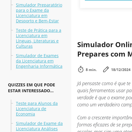
Simulador Preparatório
para o Exame da
Licenciatura em
Desporto e Bem-Estar
Teste de Prática para a
Licenciatura em
Línguas, Literaturas e
Simulador Onlin
Culturas
Prepares com M
Simulador de Exames
da Licenciatura em
Engenharia Informática
8 min.
18/12/2024
Já pensaste como é que te
QUIZZES EM QUE PODE
quais ferramentas usar par
ESTAR INTERESSADO...
verdade é que o exame po
Teste para Alunos da
como um verdadeiro camp
Licenciatura de
Economia
Com a crescente importân
Simulador de Exame da
formas eficazes de se pre
Licenciatura Análises
escolar, mas sim uma etap