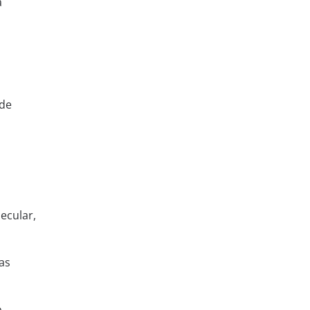
a
de
lecular,
as
o