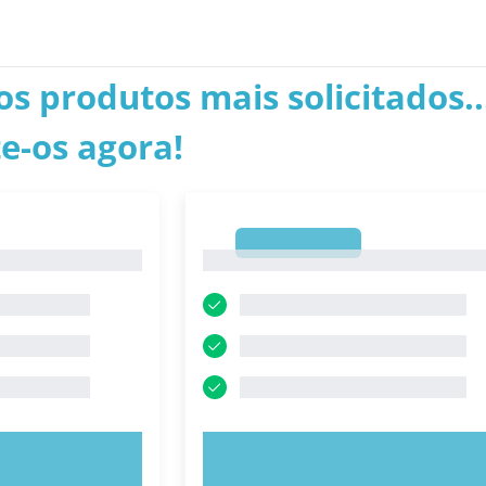
os produtos mais solicitados..
e-os agora!
1
1
E AGORA!
EXPERIMENTE AGORA!