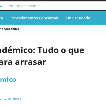
Procurar por produto
ça
Procedimentos Concursais
Universidade
me Academico
démico: Tudo o que
ara arrasar
émico
omprar agora