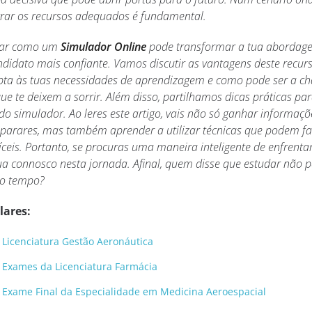
trar os recursos adequados é fundamental.
orar como um
Simulador Online
pode transformar a tua abordag
didato mais confiante. Vamos discutir as vantagens deste recur
pta às tuas necessidades de aprendizagem e como pode ser a ch
que te deixem a sorrir. Além disso, partilhamos dicas práticas pa
do simulador. Ao leres este artigo, vais não só ganhar informaçõ
parares, mas também aprender a utilizar técnicas que podem fac
íceis. Portanto, se procuras uma maneira inteligente de enfrenta
nua connosco nesta jornada. Afinal, quem disse que estudar não p
mo tempo?
lares:
 Licenciatura Gestão Aeronáutica
a Exames da Licenciatura Farmácia
a Exame Final da Especialidade em Medicina Aeroespacial