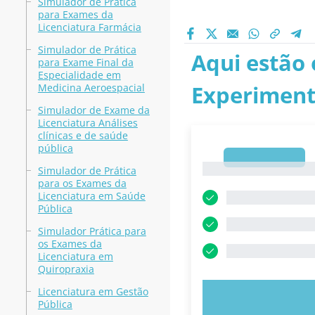
Simulador de Prática
para Exames da
Licenciatura Farmácia
Simulador de Prática
Aqui estão 
para Exame Final da
Especialidade em
Experiment
Medicina Aeroespacial
Simulador de Exame da
Licenciatura Análises
clínicas e de saúde
pública
1
1
Simulador de Prática
para os Exames da
Licenciatura em Saúde
Pública
Simulador Prática para
os Exames da
Licenciatura em
Quiropraxia
Licenciatura em Gestão
EXPERIMENT
Pública