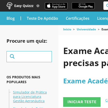
Easy Quizzz
blog
Teste De Aptidão
Certificações
Licen
Início
Universidade
Exa
Procure um quiz:
Exame Aca
precisas p
OS PRODUTOS MAIS
Exame Acad
POPULARES
Simulador de Prática
para Licenciatura
C
Gestão Aeronáutica
INICIAR TESTE