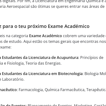
digitais. Por fim, a Licenciatura em Engenharia Química e 
ria Aeroespacial são ótimas se queres entrar nas áreas de
z para o teu próximo Exame Académico
eis na categoria
Exame Académico
cobrem uma variedade 
as de estudo. Aqui estão os temas gerais que encontras nos
exame:
a Estudantes da Licenciatura de Acupuntura
: Princípios de
 e Fisiologia, Teoria das Energias.
a Estudantes da Licenciatura em Biotecnologia
: Biologia Mo
e Laboratório.
macêutico
: Farmacologia, Química Farmacêutica, Terapêutic
tão de Eventos
: Planeamento de Eventos, Marketing, Gestã