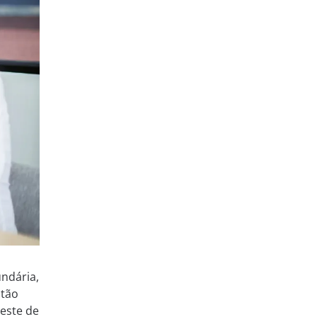
ndária,
ntão
este de