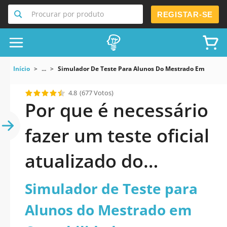
Procurar por produto
REGISTAR-SE
Início
...
Simulador De Teste Para Alunos Do Mestrado Em Contab
4.8
(677 Votos)
Por que é necessário
fazer um teste oficial
atualizado do
Simulador de Teste
Simulador de Teste para
para Alunos do
Alunos do Mestrado em