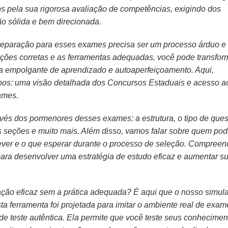
 pela sua rigorosa avaliação de competências, exigindo dos
o sólida e bem direcionada.
reparação para esses exames precisa ser um processo árduo e
ões corretas e as ferramentas adequadas, você pode transfor
a empolgante de aprendizado e autoaperfeiçoamento. Aqui,
os: uma visão detalhada dos Concursos Estaduais e acesso a
ames.
ravés dos pormenores desses exames: a estrutura, o tipo de ques
s seções e muito mais. Além disso, vamos falar sobre quem pod
ever e o que esperar durante o processo de seleção. Compreen
para desenvolver uma estratégia de estudo eficaz e aumentar s
ação eficaz sem a prática adequada? É aqui que o nosso simul
a ferramenta foi projetada para imitar o ambiente real de exam
de teste autêntica. Ela permite que você teste seus conhecimen