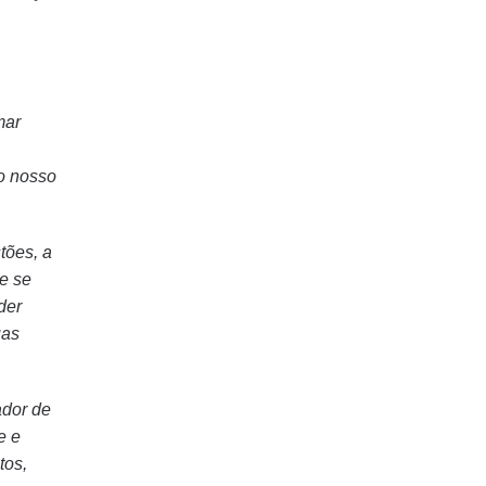
mar
o nosso
tões, a
e se
der
uas
ador de
e e
tos,