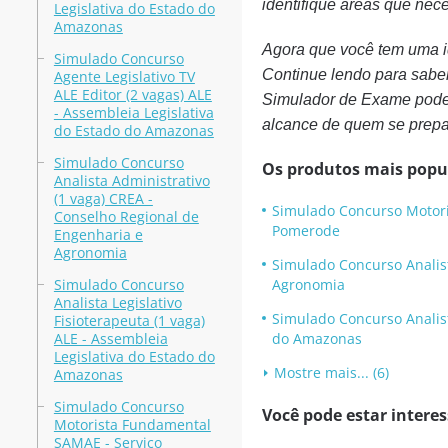
identifique áreas que nec
Legislativa do Estado do
Amazonas
Agora que você tem uma id
Simulado Concurso
Continue lendo para sabe
Agente Legislativo TV
ALE Editor (2 vagas) ALE
Simulador de Exame pode f
- Assembleia Legislativa
alcance de quem se prepa
do Estado do Amazonas
Simulado Concurso
Os produtos mais popu
Analista Administrativo
(1 vaga) CREA -
Simulado Concurso Motori
Conselho Regional de
Pomerode
Engenharia e
Agronomia
Simulado Concurso Analist
Simulado Concurso
Agronomia
Analista Legislativo
Simulado Concurso Analista
Fisioterapeuta (1 vaga)
ALE - Assembleia
do Amazonas
Legislativa do Estado do
Mostre mais... (6)
Amazonas
Simulado Concurso
Você pode estar intere
Motorista Fundamental
SAMAE - Serviço