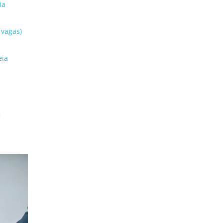
ia
 vagas)
eia
a