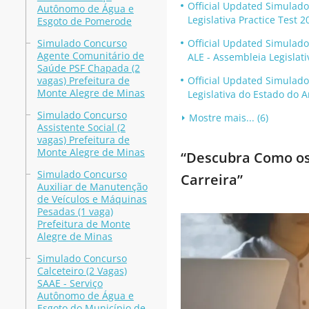
Official Updated Simulado
Autônomo de Água e
Legislativa Practice Test 2
Esgoto de Pomerode
Simulado Concurso
Official Updated Simulado
Agente Comunitário de
ALE - Assembleia Legislat
Saúde PSF Chapada (2
vagas) Prefeitura de
Official Updated Simulado
Monte Alegre de Minas
Legislativa do Estado do 
Simulado Concurso
Mostre mais... (6)
Assistente Social (2
vagas) Prefeitura de
Monte Alegre de Minas
“Descubra Como os
Simulado Concurso
Carreira”
Auxiliar de Manutenção
de Veículos e Máquinas
Pesadas (1 vaga)
Prefeitura de Monte
Alegre de Minas
Simulado Concurso
Calceteiro (2 Vagas)
SAAE - Serviço
Autônomo de Água e
Esgoto do Município de