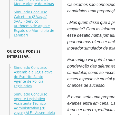
Monte Alegre de Minas
Os exames são conhecidos
candidatos uma preparaçã
Simulado Concurso
Calceteiro (2 Vagas)
SAAE - Serviço
. Mas quem disse que a p
Autônomo de Água e
maçante? Com as informaç
Esgoto do Município de
Lambari
esse desafio numa jornad
pretendemos oferecer amb
inovador simulador de ex
QUIZ QUE PODE SE
INTERESSAR..
Este artigo vai guiá-lo at
ponderação das diferente
Simulado Concurso
Assembléia Legislativa
candidatar, como se inscr
do Espírito Santo
esses aspectos é crucial 
Agente de Polícia
chances de sucesso.
Legislativa
Simulado Concurso
E o que seria uma prepar
Agente Legislativo
Assistente Técnico
exames entra em cena. Est
Administrativo (20
fornecer uma experiência 
vagas) ALE - Assembleia