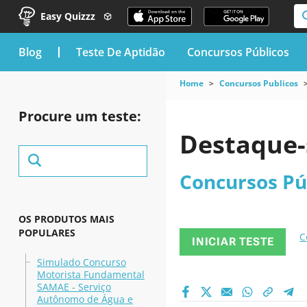
Easy Quizzz
blog
Teste De Aptidão
Concursos Públicos
Home
Concursos Publicos
Procure um teste:
Destaque-
Concursos Pú
OS PRODUTOS MAIS
POPULARES
C
INICIAR TESTE
Simulado Concurso
Motorista Fundamental
SAMAE - Serviço
Autônomo de Água e