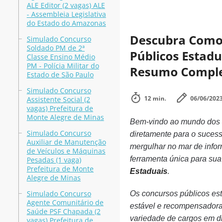
ALE Editor (2 vagas) ALE
- Assembleia Legislativa
do Estado do Amazonas
Descubra Como
Simulado Concurso
Soldado PM de 2ª
Públicos Estad
Classe Ensino Médio
PM - Polícia Militar do
Resumo Compl
Estado de São Paulo
Simulado Concurso
12 min.
06/06/202
Assistente Social (2
vagas) Prefeitura de
Monte Alegre de Minas
Bem-vindo ao mundo dos
Simulado Concurso
diretamente para o sucess
Auxiliar de Manutenção
mergulhar no mar de info
de Veículos e Máquinas
ferramenta única para sua
Pesadas (1 vaga)
Prefeitura de Monte
Estaduais
.
Alegre de Minas
Simulado Concurso
Os concursos públicos est
Agente Comunitário de
estável e recompensadora 
Saúde PSF Chapada (2
variedade de cargos em di
vagas) Prefeitura de