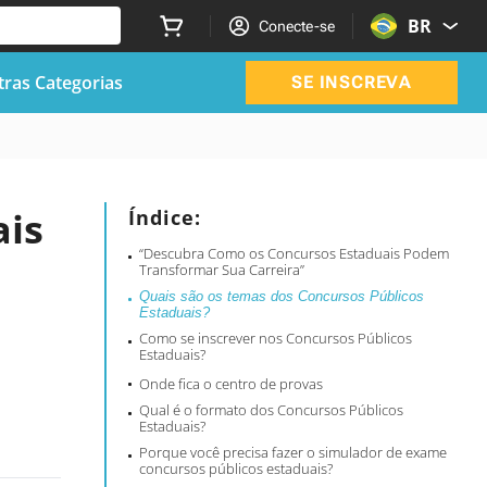
BR
Conecte-se
ras Categorias
SE INSCREVA
ais
Índice:
“Descubra Como os Concursos Estaduais Podem
Transformar Sua Carreira”
Quais são os temas dos Concursos Públicos
Estaduais?
Como se inscrever nos Concursos Públicos
Estaduais?
Onde fica o centro de provas
Qual é o formato dos Concursos Públicos
Estaduais?
Porque você precisa fazer o simulador de exame
concursos públicos estaduais?