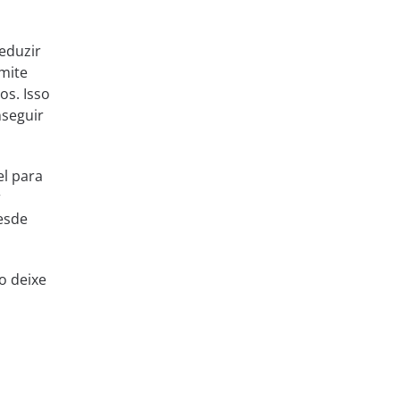
eduzir
mite
os. Isso
nseguir
el para
r
esde
o deixe