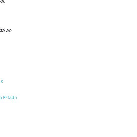
va.
stá ao
 e
do Estado