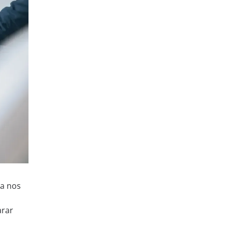
ra nos
arar