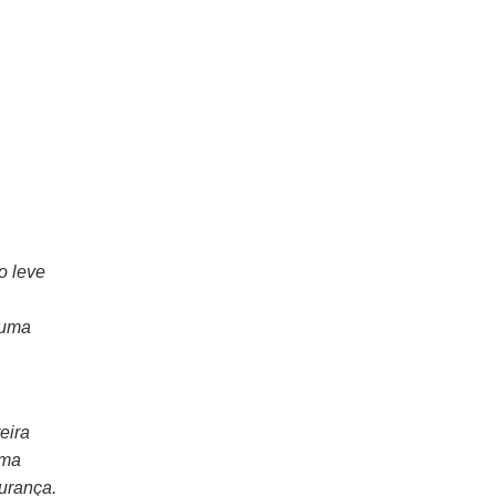
o leve
 uma
eira
uma
urança.