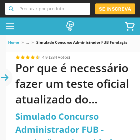
Procurar por produto
SE INSCREVA
Home
...
Simulado Concurso Administrador FUB Fundação Univer
4.9
(334 Votos)
Por que é necessário
fazer um teste oficial
atualizado do
Simulado Concurso
Simulado Concurso
Administrador FUB -
Administrador FUB -