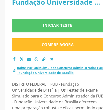
Fundação Universidade de
Fundação
Brasília
Universidade de
INICIAR TESTE
Brasília 2026?
COMPRE AGORA
Baixe PDF Quiz Simulado Concurso Administrador FUB
- Fundação Universidade de Brasília
DISTRITO FEDERAL | FUB - Fundação
Universidade de Brasília | Os Testes de exame
Simulado para o Concurso Administrador da FUB
- Fundação Universidade de Brasília oferecem
uma preparação robusta e eficaz permitindo que