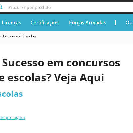
Procurar por produto
Licenças
Certificações
Forças Armadas
Out
Educacao E Escolas
 Sucesso em concursos
 escolas? Veja Aqui
scolas
ompre agora