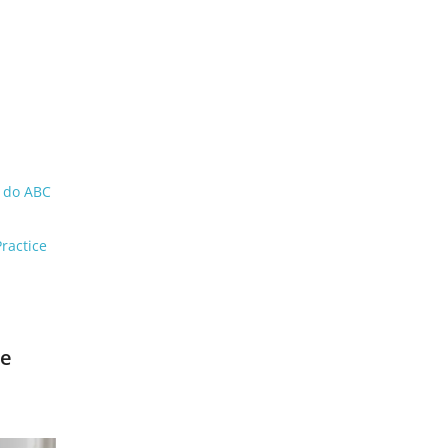
l do ABC
ractice
ue