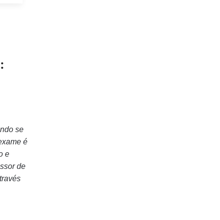
:
ando se
 exame é
o e
essor de
través