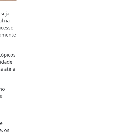
eseja
al na
ucesso
tamente
tópicos
nidade
a até a
omo
s
de
, os