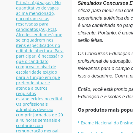
Primária) (4 vagas). No
Simulados Concursos E
quantitativo de vagas
eficaz para medir seu con
acima mencionado,
experiência autêntica de 
encontram-se as
reservadas para
é uma caminhada no parqu
candidatos (AC, PCD,
eficiente. Portanto, é cru
Afrodescendentes) que
se enquadrem nos
serão feitas.
itens especificados no
edital de abertura. Para
Os Concursos Educação e 
participar, é necessário
que o candidato
profissional de educação
comprove o nível de
relevantes para o campo 
escolaridade exigido
isso o desanime. Com a pr
para a função em que
pretende atuar e
atenda a outros
Então, você está pronto 
requisitos
Educação e Escolas e dar
estabelecidos no edital.
Os profissionais
admitidos deverão
Os produtos mais popu
cumprir jornadas de 20
a 40 horas semanais e
Exame Nacional do Ensin
contarão com
remuneração mensal