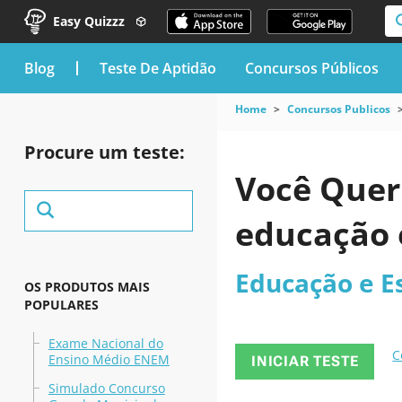
Easy Quizzz
blog
Teste De Aptidão
Concursos Públicos
Home
Concursos Publicos
Procure um teste:
Você Quer
educação e
Educação e E
OS PRODUTOS MAIS
POPULARES
Exame Nacional do
C
Ensino Médio ENEM
INICIAR TESTE
Simulado Concurso