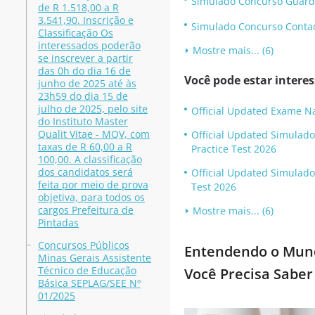
Simulado Concurso Guarda
de R 1.518,00 a R
3.541,90. Inscrição e
Simulado Concurso Contad
Classificação Os
interessados poderão
Mostre mais... (6)
se inscrever a partir
das 0h do dia 16 de
Você pode estar intere
junho de 2025 até às
23h59 do dia 15 de
julho de 2025, pelo site
Official Updated Exame N
do Instituto Master
Qualit Vitae - MQV, com
Official Updated Simulado
taxas de R 60,00 a R
Practice Test 2026
100,00. A classificação
dos candidatos será
Official Updated Simulad
feita por meio de prova
Test 2026
objetiva, para todos os
cargos Prefeitura de
Mostre mais... (6)
Pintadas
Concursos Públicos
Entendendo o Mund
Minas Gerais Assistente
Técnico de Educação
Você Precisa Saber
Básica SEPLAG/SEE Nº
01/2025