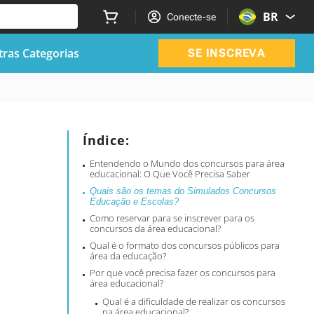
BR
Conecte-se
ras Categorias
SE INSCREVA
Índice:
Entendendo o Mundo dos concursos para área
educacional: O Que Você Precisa Saber
Quais são os temas do Simulados Concursos
Educação e Escolas?
Como reservar para se inscrever para os
concursos da área educacional?
Qual é o formato dos concursos públicos para
área da educação?
Por que você precisa fazer os concursos para
área educacional?
Qual é a dificuldade de realizar os concursos
na área educacional?