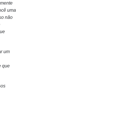
lmente
você uma
rso não
o
que
ar um
e que
sos