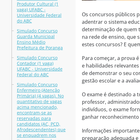
Produtor Cultural (1
vaga) UFABC -
Os concursos públicos p
Universidade Federal
do ABC
adentrar o sistema educ
determinação de quem te
Simulado Concurso
Guarda Municipal
na rede de ensino, que 
Ensino Médio
estes concursos? E quem
Prefeitura de Poranga
Simulado Concurso
Para começar, a prova é
Contador (1 vaga)
e habilidades relevante
UFABC - Universidade
de demonstrar o seu con
Federal do ABC
gestão escolar e a aval
Simulado Concurso
Enfermeiro (Atenção
O exame é destinado a t
Primária) (4 vagas). No
quantitativo de vagas
professor, administrador
acima mencionado,
indivíduos, o exame fo
encontram-se as
ganhar reconhecimento
reservadas para
candidatos (AC, PCD,
Afrodescendentes) que
Informações importantes
se enquadrem nos
preparação adequada e 