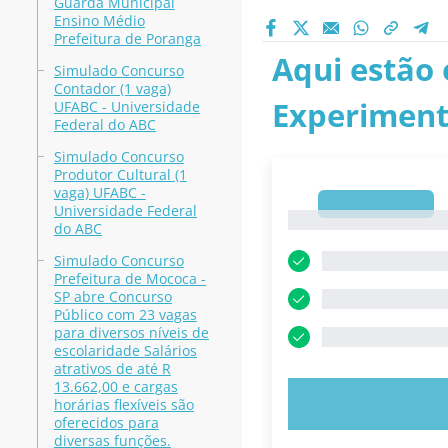
Guarda Municipal
Ensino Médio
Prefeitura de Poranga
Aqui estão 
Simulado Concurso
Contador (1 vaga)
Experiment
UFABC - Universidade
Federal do ABC
Simulado Concurso
Produtor Cultural (1
vaga) UFABC -
1
Universidade Federal
1
do ABC
Simulado Concurso
Prefeitura de Mococa -
SP abre Concurso
Público com 23 vagas
para diversos níveis de
escolaridade Salários
atrativos de até R
13.662,00 e cargas
EXPERIMENT
horárias flexíveis são
oferecidos para
diversas funções.