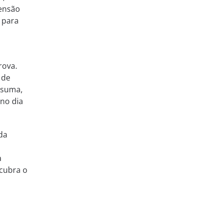
ensão
 para
rova.
 de
 suma,
 no dia
da
a
cubra o