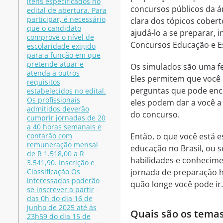
itens especificados no
concursos públicos da 
edital de abertura. Para
participar, é necessário
clara dos tópicos cobert
que o candidato
ajudá-lo a se preparar, 
comprove o nível de
Concursos Educação e E
escolaridade exigido
para a função em que
pretende atuar e
Os simulados são uma fe
atenda a outros
Eles permitem que você 
requisitos
perguntas que pode enco
estabelecidos no edital.
Os profissionais
eles podem dar a você a 
admitidos deverão
do concurso.
cumprir jornadas de 20
a 40 horas semanais e
contarão com
Então, o que você está
remuneração mensal
educação no Brasil, ou 
de R 1.518,00 a R
habilidades e conhecime
3.541,90. Inscrição e
Classificação Os
jornada de preparação 
interessados poderão
quão longe você pode ir.
se inscrever a partir
das 0h do dia 16 de
junho de 2025 até às
Quais são os temas
23h59 do dia 15 de