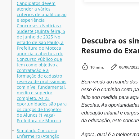
Candidatos devem
atender a vários
critérios de qualificação
e experiência
Concursos › Notícias ›
Sudeste Quinta-feira, 5
de junho de 2025 No
Descubra os si
estado de São Paulo, a
Prefeitura de Mococa
Resumo do Exa
anuncia a abertura do
Concurso Público que
tem como objetivo a
10 min.
06/06/202
contratação e a
formação de cadastro
reserva de profissionais
Bem-vindo ao mundo dos
com nível fundamental,
esse é o caminho certo p
médio e superior
feito sob medida para aq
completo. As 23
oportunidades são para
Escolas. As oportunidades
os cargos de Inspetor
educação infantil e cargos
de Alunos (1 vaga)
Prefeitura de Mococa
da educação, este concurs
Simulado Concurso
Agora, qual é a melhor ma
Enfermeiro (Atenção