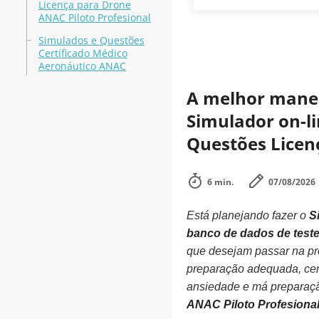
Licença para Drone
ANAC Piloto Profesional
Simulados e Questões
Certificado Médico
Aeronáutico ANAC
A melhor maneir
Simulador on-li
Questões Licen
6 min.
07/08/2026
Está planejando fazer o
S
banco de dados de teste
que desejam passar na pr
preparação adequada, cer
ansiedade e má preparaçã
ANAC Piloto Profesiona