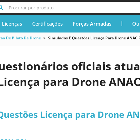
Procurar por produto
Licenças
Certificações
Forças Armadas
Out
cao De Piloto De Drone
Simulados E Questões Licença Para Drone ANAC P
uestionários oficiais atu
Licença para Drone ANAC 
Questões Licença para Drone ANA
ompre agora