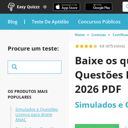
Easy Quizzz
blog
Teste De Aptidão
Concursos Públicos
Home
Licencas
Certifica
4.8
(675 Votos)
Procure um teste:
Baixe os q
Questões 
2026 PDF
OS PRODUTOS MAIS
POPULARES
Simulados e 
Simulados e Questões
Licença para drone
ANAC
C