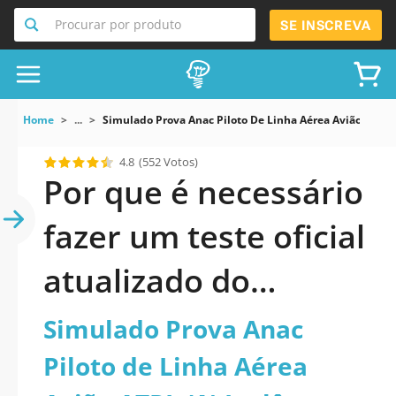
Procurar por produto
SE INSCREVA
Home
...
Simulado Prova Anac Piloto De Linha Aérea Avião ATPL 
4.8
(552 Votos)
Por que é necessário
fazer um teste oficial
atualizado do
Simulado Prova Anac
Simulado Prova Anac
Piloto de Linha Aérea
Piloto de Linha Aérea