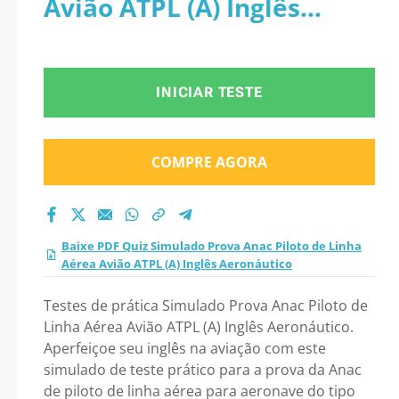
Avião ATPL (A) Inglês
Avião ATPL (A) Inglês
Aeronáutico
Aeronáutico 2026?
INICIAR TESTE
COMPRE AGORA
Baixe PDF Quiz Simulado Prova Anac Piloto de Linha
Aérea Avião ATPL (A) Inglês Aeronáutico
Testes de prática Simulado Prova Anac Piloto de
Linha Aérea Avião ATPL (A) Inglês Aeronáutico.
Aperfeiçoe seu inglês na aviação com este
simulado de teste prático para a prova da Anac
de piloto de linha aérea para aeronave do tipo