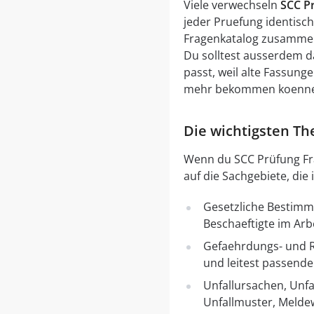
Viele verwechseln
SCC P
jeder Pruefung identisch
Fragenkatalog zusammen
Du solltest ausserdem d
passt, weil alte Fassung
mehr bekommen koenn
Die wichtigsten T
Wenn du SCC Prüfung Frag
auf die Sachgebiete, di
Gesetzliche Bestimmu
Beschaeftigte im Arb
Gefaehrdungs- und Ri
und leitest passen
Unfallursachen, Unfa
Unfallmuster, Melde