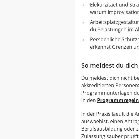
Elektrizitaet und St
warum Improvisation 
Arbeitsplatzgestalt
du Belastungen im Al
Persoenliche Schutza
erkennst Grenzen und
So meldest du dich
Du meldest dich nicht bei
akkreditierten Personenz
Programmunterlagen dur
in den
Programmregel
In der Praxis laeuft di
auswaehlst, einen Antrag
Berufsausbildung oder z
Zulassung sauber prueft