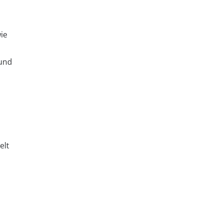
ie
 und
elt