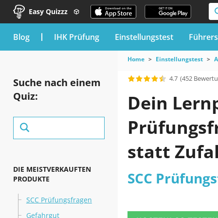
Easy Quizzz
blog
IHK Prüfung
Einstellungstest
Führers
Home
Einstellungstest
A
4.7
(452 Bewert
Suche nach einem
Quiz:
Dein Lern
Prüfungsf
statt Zufal
DIE MEISTVERKAUFTEN
SCC Prüfungs
PRODUKTE
SCC Prüfungsfragen
Gefahrgut