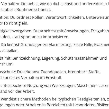
 Verhalten: Du uebst, wie du dich selbst und andere durch 
saubere Routinen schuetzt.
ation: Du ordnest Rollen, Verantwortlichkeiten, Unterweisu
ieb richtig ein.
etigkeitsvorgaben: Du arbeitest mit Anweisungen, Freigabe
eufen, statt spontan zu improvisieren.
Du kennst Grundlagen zu Alarmierung, Erste Hilfe, Evakui
oerfaellen.
hst mit Kennzeichnung, Lagerung, Schutzmassnahmen und
cher um.
nsschutz: Du erkennst Zuendquellen, brennbare Stoffe,
korrektes Verhalten im Ernstfall.
achtest sichere Nutzung von Werkzeugen, Maschinen, Leite
and vor der Arbeit.
 wendest sichere Methoden bei typischen Taetigkeiten an,
gaengen oder Arbeiten in Bereichen mit besonderen Risiken