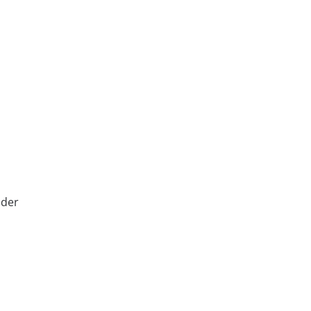
 der
u