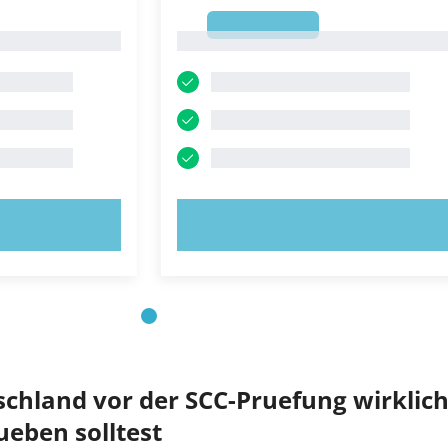
1
1
OBIEREN!
JETZT AUSPROBIEREN!
schland vor der SCC-Pruefung wirklic
ueben solltest