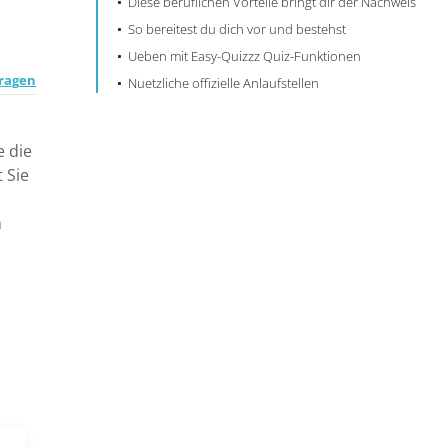
Diese beruflichen Vorteile bringt dir der Nachweis
So bereitest du dich vor und bestehst
Ueben mit Easy-Quizzz Quiz-Funktionen
fragen
Nuetzliche offizielle Anlaufstellen
e die
 Sie
m