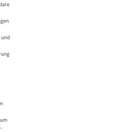
klare
ngen
n und
erung
rn
 zum
.