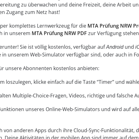
reitung zu überwachen und deine Freizeit, deine Arbeit und
inen Zugang zum Netz hast!
super komplettes Lernwerkzeug für die
MTA Prüfung NRW Pr
ch in unserem
MTA Prüfung NRW PDF
zur Verfügung stehen 
unter! Sie ist völlig kostenlos, verfügbar auf
und
Android
i
ne in unserem Web-Simulator verfügbar sind, oder auch in 
 für unsere Abonnenten kostenlos anbieten:
 Um loszulegen, klicke einfach auf die Taste “Timer” und wä
lten Multiple-Choice-Fragen, Videos, richtige und falsche 
 Funktionen unseres Online-Web-Simulators und wird auf a
ch von anderen Apps durch ihre Cloud-Sync-Funktionalität, di
n. Deine Aktivitäten in der mobilen App sind immer auf d