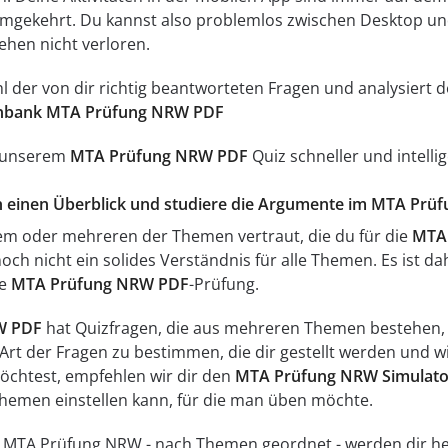
umgekehrt. Du kannst also problemlos zwischen Desktop un
ehen nicht verloren.
ahl der von dir richtig beantworteten Fragen und analysier
nbank MTA Prüfung NRW PDF
t unserem
MTA Prüfung NRW PDF
Quiz schneller und intelli
ich einen Überblick und studiere die Argumente im MTA Prü
inem oder mehreren der Themen vertraut, die du für die
MTA 
och nicht ein solides Verständnis für alle Themen. Es ist d
ie
MTA Prüfung NRW PDF
-Prüfung.
W PDF
hat Quizfragen, die aus mehreren Themen bestehen, 
e Art der Fragen zu bestimmen, die dir gestellt werden und w
möchtest, empfehlen wir dir den
MTA Prüfung NRW Simulato
hemen einstellen kann, für die man üben möchte.
für MTA Prüfung NRW - nach Themen geordnet - werden dir h