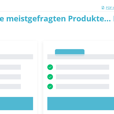
PDF 
ie meistgefragten Produkte... P
1
1
OBIEREN!
JETZT AUSPROBIEREN!