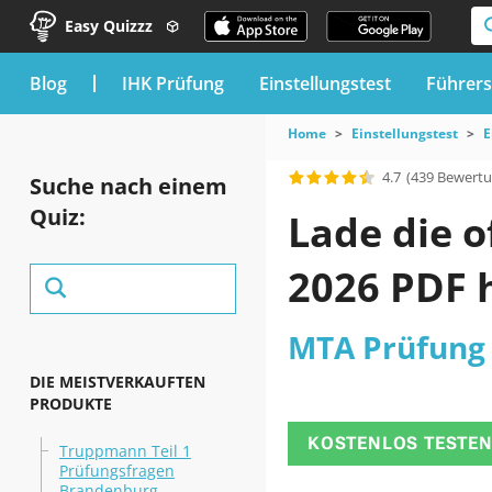
Easy Quizzz
blog
IHK Prüfung
Einstellungstest
Führers
Home
Einstellungstest
E
4.7
(439 Bewert
Suche nach einem
Quiz:
Lade die o
2026 PDF 
MTA Prüfung
DIE MEISTVERKAUFTEN
PRODUKTE
KOSTENLOS TESTE
Truppmann Teil 1
Prüfungsfragen
Brandenburg