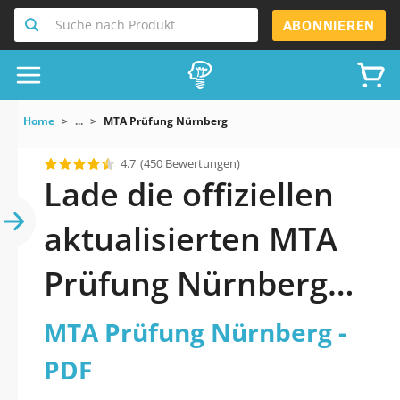
Suche nach Produkt
ABONNIEREN
Home
...
MTA Prüfung Nürnberg
4.7
(450 Bewertungen)
Lade die offiziellen
aktualisierten MTA
Prüfung Nürnberg
Quiz 2026 PDF
MTA Prüfung Nürnberg -
herunter
PDF