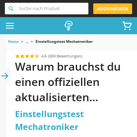
Suche nach Produkt
ABONNIEREN
Home
...
Einstellungstest Mechatroniker
4.8
(669 Bewertungen)
Warum brauchst du
einen offiziellen
aktualisierten
Einstellungstest
Einstellungstest
Mechatroniker
Mechatroniker