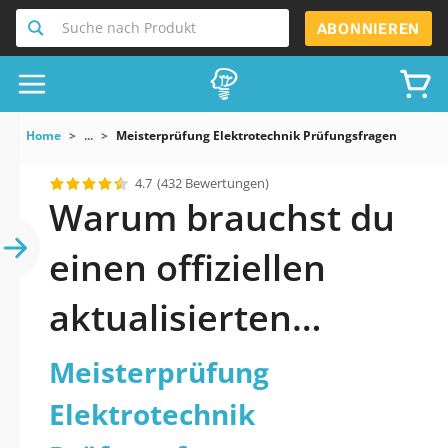
Suche nach Produkt
ABONNIEREN
Home
...
Meisterprüfung Elektrotechnik Prüfungsfragen
4.7
(432 Bewertungen)
Warum brauchst du
einen offiziellen
aktualisierten
Meisterprüfung
Meisterprüfung
Elektrotechnik
Elektrotechnik