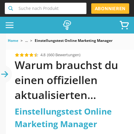
Suche nach Produkt
ABONNIEREN
Home
...
Einstellungstest Online Marketing Manager
4.8
(660 Bewertungen)
Warum brauchst du
einen offiziellen
aktualisierten
Einstellungstest
Einstellungstest Online
Online Marketing
Marketing Manager