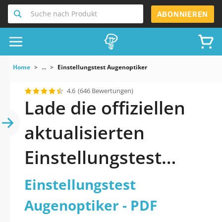
Suche nach Produkt
ABONNIEREN
Home
...
Einstellungstest Augenoptiker
4.6
(646 Bewertungen)
Lade die offiziellen
aktualisierten
Einstellungstest
Augenoptiker Quiz
Einstellungstest
2026 PDF herunter
Augenoptiker - PDF