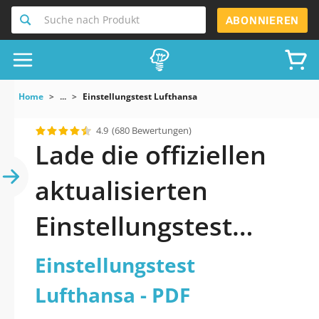
Suche nach Produkt
ABONNIEREN
Home
...
Einstellungstest Lufthansa
4.9
(680 Bewertungen)
Lade die offiziellen
aktualisierten
Einstellungstest
Lufthansa Quiz 2026
Einstellungstest
PDF herunter
Lufthansa - PDF