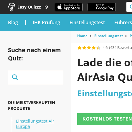
Easy Quizzz
blog
IHK Prüfung
Einstellungstest
Führers
Home
Einstellungstest
P
4.6
(434 Bewert
Suche nach einem
Quiz:
Lade die o
AirAsia Q
Einstellungst
DIE MEISTVERKAUFTEN
PRODUKTE
KOSTENLOS TESTE
Einstellungstest Air
Europa