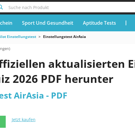
Suche nach Produkt
chein
Sport Und Gesundheit
Aptitude Tests
ilot Einstellungstest
Einstellungstest AirAsia
ungen)
ffiziellen aktualisierten 
uiz 2026 PDF herunter
est AirAsia - PDF
Jetzt kaufen
N