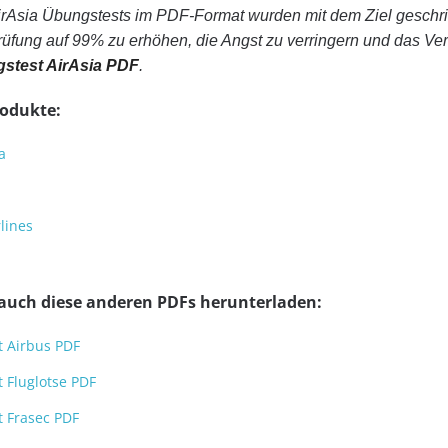
AirAsia Übungstests im PDF-Format wurden mit dem Ziel geschr
Prüfung auf 99% zu erhöhen, die Angst zu verringern und das Ve
gstest AirAsia PDF
.
rodukte:
a
rlines
 auch diese anderen PDFs herunterladen:
st Airbus PDF
t Fluglotse PDF
st Frasec PDF