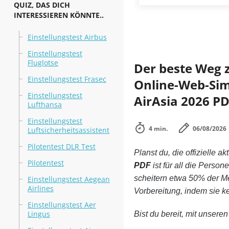
QUIZ, DAS DICH
INTERESSIEREN KÖNNTE..
Einstellungstest Airbus
Einstellungstest
Fluglotse
Der beste Weg 
Einstellungstest Frasec
Online-Web-Simu
Einstellungstest
AirAsia 2026 PD
Lufthansa
Einstellungstest
4 min.
06/08/2026
Luftsicherheitsassistent
Pilotentest DLR Test
Planst du, die offizielle ak
Pilotentest
PDF
ist für all die Perso
scheitern etwa 50% der M
Einstellungstest Aegean
Airlines
Vorbereitung, indem sie 
Einstellungstest Aer
Lingus
Bist du bereit, mit unsere