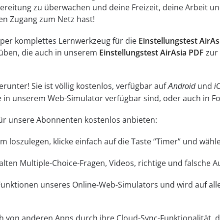
reitung zu überwachen und deine Freizeit, deine Arbeit und
inen Zugang zum Netz hast!
super komplettes Lernwerkzeug für die
Einstellungstest AirA
üben, die auch in unserem
Einstellungstest AirAsia PDF
zur 
unter! Sie ist völlig kostenlos, verfügbar auf
und
Android
i
ne in unserem Web-Simulator verfügbar sind, oder auch in 
 für unsere Abonnenten kostenlos anbieten:
 Um loszulegen, klicke einfach auf die Taste “Timer” und wä
lten Multiple-Choice-Fragen, Videos, richtige und falsche 
 Funktionen unseres Online-Web-Simulators und wird auf a
ch von anderen Apps durch ihre Cloud-Sync-Funktionalität, di