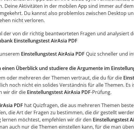
n. Deine Aktivitäten in der mobilen App sind immer auf d
umgekehrt. Du kannst also problemlos zwischen Desktop un
ehen nicht verloren.
ahl der von dir richtig beantworteten Fragen und analysier
bank Einstellungstest AirAsia PDF
t unserem
Einstellungstest AirAsia PDF
Quiz schneller und int
ch einen Überblick und studiere die Argumente im Einstellun
inem oder mehreren der Themen vertraut, die du für die
Eins
ich noch nicht ein solides Verständnis für alle Themen. Es 
n wir dir die
Einstellungstest AirAsia PDF
-Prüfung.
AirAsia PDF
hat Quizfragen, die aus mehreren Themen besteh
fen, die Art der Fragen zu bestimmen, die dir gestellt werd
ng lernen möchtest, empfehlen wir dir den
Einstellungstest A
man auch nur die Themen einstellen kann, für die man übe