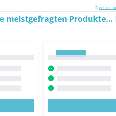
PDF HERU
ie meistgefragten Produkte... P
1
1
OBIEREN!
JETZT AUSPROBIEREN!