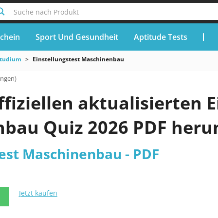
Suche nach Produkt
chein
Sport Und Gesundheit
Aptitude Tests
tudium
Einstellungstest Maschinenbau
ungen)
ffiziellen aktualisierten 
bau Quiz 2026 PDF heru
test Maschinenbau - PDF
Jetzt kaufen
N