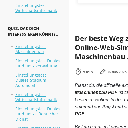
Einstellungstest
Wirtschaftsinformatik
QUIZ, DAS DICH
INTERESSIEREN KÖNNTE..
Der beste Weg 
Online-Web-Simu
Einstellungstest
Maschinenbau
Maschinenbau 
Einstellungstest Duales
Studium - Verwaltung
5 min.
07/08/2026
Einstellungstest
Duales-Studium -
Automobil
Planst du, die offizielle ak
Maschinenbau PDF
ist 
Einstellungstest
Wirtschaftsinformatik
bestehen wollen. In der 
aufgrund von Angst und sc
Einstellungstest Duales
Studium - Öffentlicher
PDF
.
Dienst
Bist du bereit, mit unsere