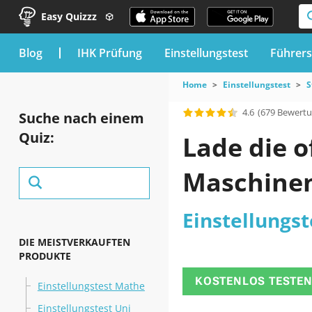
Easy Quizzz
blog
IHK Prüfung
Einstellungstest
Führers
Home
Einstellungstest
S
4.6
(679 Bewert
Suche nach einem
Quiz:
Lade die o
Maschinen
Einstellungs
DIE MEISTVERKAUFTEN
PRODUKTE
KOSTENLOS TESTE
Einstellungstest Mathe
Einstellungstest Uni