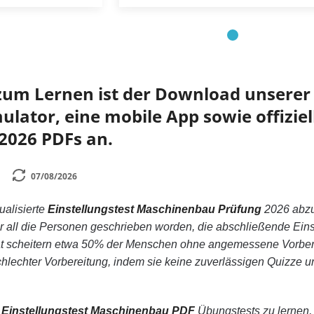
zum Lernen ist der Download unserer 
lator, eine mobile App sowie offiziell
2026 PDFs an.
07/08/2026
tualisierte
Einstellungstest Maschinenbau Prüfung
2026 abz
für all die Personen geschrieben worden, die abschließende Ei
Tat scheitern etwa 50% der Menschen ohne angemessene Vorber
hlechter Vorbereitung, indem sie keine zuverlässigen Quizze 
n
Einstellungstest Maschinenbau PDF
Übungstests zu lernen, u