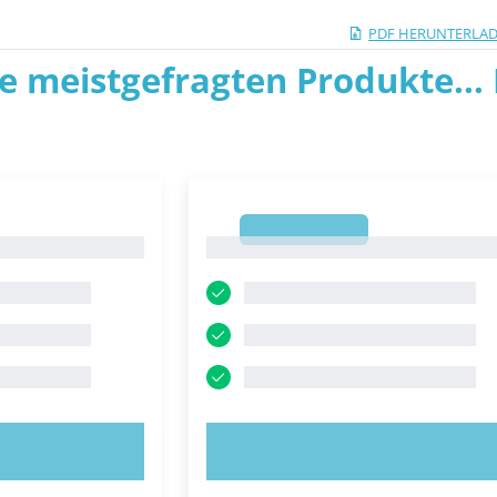
PDF HERUNTERLA
ie meistgefragten Produkte... P
1
1
OBIEREN!
JETZT AUSPROBIEREN!