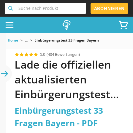
Suche nach Produkt
ABONNIEREN
Home
...
Einbürgerungstest 33 Fragen Bayern
5.0
(404 Bewertungen)
Lade die offiziellen
aktualisierten
Einbürgerungstest
33 Fragen Bayern
Einbürgerungstest 33
Quiz 2026 PDF
Fragen Bayern - PDF