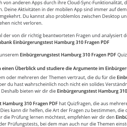
ch von anderen Apps durch ihre Cloud-Sync-Funktionalität, di
n. Deine Aktivitäten in der mobilen App sind immer auf d
umgekehrt. Du kannst also problemlos zwischen Desktop un
ehen nicht verloren.
ahl der von dir richtig beantworteten Fragen und analysier
nbank Einbürgerungstest Hamburg 310 Fragen PDF
t unserem
Einbürgerungstest Hamburg 310 Fragen PDF
Quiz 
ich einen Überblick und studiere die Argumente im Einbürg
inem oder mehreren der Themen vertraut, die du für die
Einb
er du hast wahrscheinlich noch nicht ein solides Verständni
Deshalb bieten wir dir die
Einbürgerungstest Hamburg 310
t Hamburg 310 Fragen PDF
hat Quizfragen, die aus mehrer
ies kann dir helfen, die Art der Fragen zu bestimmen, die d
ür die Prüfung lernen möchtest, empfehlen wir dir den
Einb
n der Prüfungstests, bei dem man auch nur die Themen einst