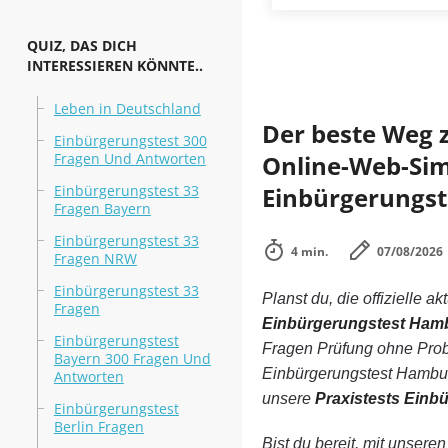
QUIZ, DAS DICH
INTERESSIEREN KÖNNTE..
Leben in Deutschland
Der beste Weg 
Einbürgerungstest 300
Fragen Und Antworten
Online-Web-Simu
Einbürgerungstest 33
Einbürgerungst
Fragen Bayern
Einbürgerungstest 33
4 min.
07/08/2026
Fragen NRW
Einbürgerungstest 33
Planst du, die offizielle ak
Fragen
Einbürgerungstest Ham
Einbürgerungstest
Fragen Prüfung ohne Prob
Bayern 300 Fragen Und
Einbürgerungstest Hambur
Antworten
unsere
Praxistests Ein
Einbürgerungstest
Berlin Fragen
Bist du bereit, mit unsere