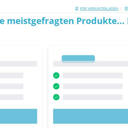
|
PDF HERUNTERLADEN
ie meistgefragten Produkte... P
1
1
OBIEREN!
JETZT AUSPROBIEREN!