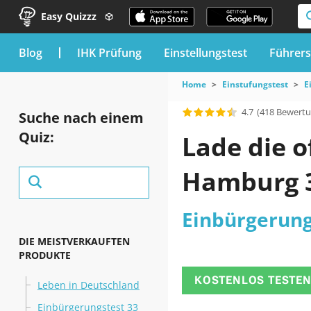
Easy Quizzz
blog
IHK Prüfung
Einstellungstest
Führers
Home
Einstufungstest
E
4.7
(418 Bewert
Suche nach einem
Quiz:
Lade die o
Hamburg 3
Einbürgerung
DIE MEISTVERKAUFTEN
PRODUKTE
KOSTENLOS TESTE
Leben in Deutschland
Einbürgerungstest 33