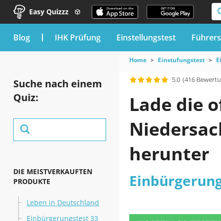
Easy Quizzz
blog
IHK Prüfung
Einstellungstest
Führers
Home
Einstufungstest
E
5.0
(416 Bewert
Suche nach einem
Quiz:
Lade die o
Niedersac
herunter
DIE MEISTVERKAUFTEN
Einbürgerung
PRODUKTE
Leben in Deutschland
Einbürgerungstest 33