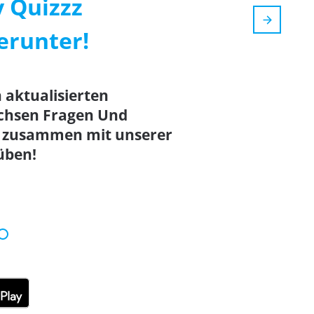
y Quizzz
erunter!
n aktualisierten
chsen Fragen Und
, zusammen mit unserer
üben!