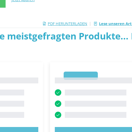
N
|
PDF HERUNTERLADEN
Lese unseren Ar
ie meistgefragten Produkte... P
1
1