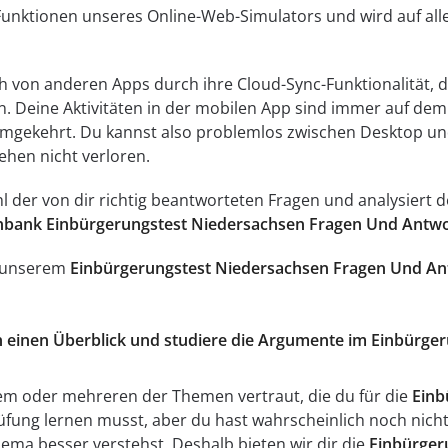
 Funktionen unseres Online-Web-Simulators und wird auf a
ch von anderen Apps durch ihre Cloud-Sync-Funktionalität, di
n. Deine Aktivitäten in der mobilen App sind immer auf d
umgekehrt. Du kannst also problemlos zwischen Desktop un
ehen nicht verloren.
ahl der von dir richtig beantworteten Fragen und analysier
nbank Einbürgerungstest Niedersachsen Fragen Und Antw
t unserem
Einbürgerungstest Niedersachsen Fragen Und A
ich einen Überblick und studiere die Argumente im Einbür
inem oder mehreren der Themen vertraut, die du für die
Einb
üfung lernen musst, aber du hast wahrscheinlich noch nicht 
hema besser verstehst. Deshalb bieten wir dir die
Einbürger