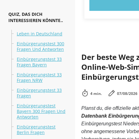
JETZT AUSPR
QUIZ, DAS DICH
INTERESSIEREN KÖNNTE..
Leben in Deutschland
Einbürgerungstest 300
Fragen Und Antworten
Der beste Weg 
Einbürgerungstest 33
Fragen Bayern
Online-Web-Simu
Einbürgerungstest 33
Einbürgerungst
Fragen NRW
Einbürgerungstest 33
4 min.
07/08/2026
Fragen
Einbürgerungstest
Planst du, die offizielle ak
Bayern 300 Fragen Und
Datenbank Einbürgerun
Antworten
Einbürgerungstest Nieder
Einbürgerungstest
ohne angemessene Vorbere
Berlin Fragen