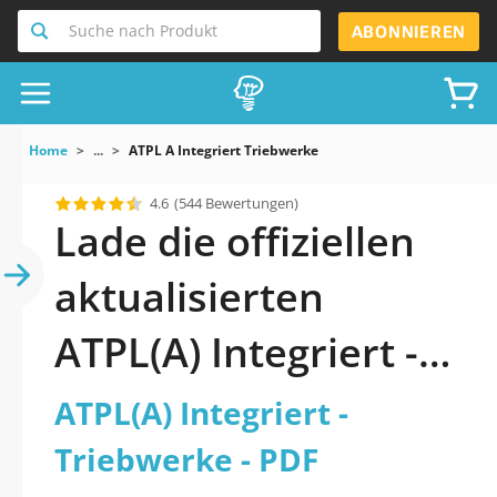
Suche nach Produkt
ABONNIEREN
Home
...
ATPL A Integriert Triebwerke
4.6
(544 Bewertungen)
Lade die offiziellen
aktualisierten
ATPL(A) Integriert -
Triebwerke Quiz
ATPL(A) Integriert -
2026 PDF herunter
Triebwerke - PDF