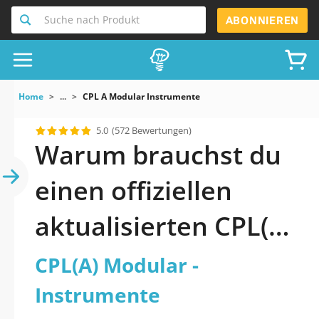
Suche nach Produkt
ABONNIEREN
Home
...
CPL A Modular Instrumente
5.0
(572 Bewertungen)
Warum brauchst du
einen offiziellen
aktualisierten CPL(A)
Modular -
CPL(A) Modular -
Instrumente
Instrumente