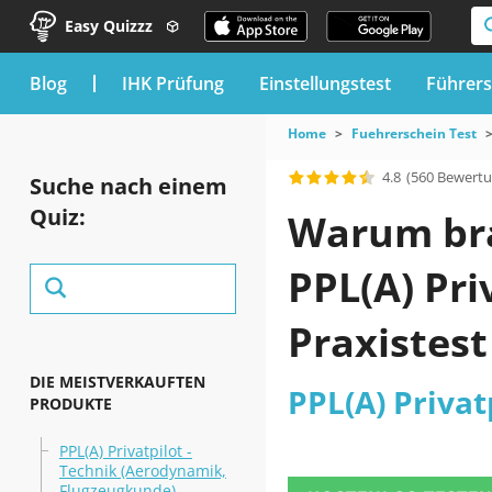
Easy Quizzz
blog
IHK Prüfung
Einstellungstest
Führers
Home
Fuehrerschein Test
4.8
(560 Bewert
Suche nach einem
Quiz:
Warum brau
PPL(A) Pri
Praxistest
DIE MEISTVERKAUFTEN
PPL(A) Privat
PRODUKTE
PPL(A) Privatpilot -
Technik (Aerodynamik,
Flugzeugkunde)