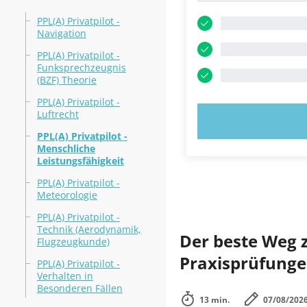
PPL(A) Privatpilot -
Navigation
PPL(A) Privatpilot -
Funksprechzeugnis
(BZF) Theorie
PPL(A) Privatpilot -
Luftrecht
JETZT AUSPR
PPL(A) Privatpilot -
Menschliche
Leistungsfähigkeit
PPL(A) Privatpilot -
Meteorologie
PPL(A) Privatpilot -
Technik (Aerodynamik,
Der beste Weg zu
Flugzeugkunde)
Praxisprüfunge
PPL(A) Privatpilot -
Verhalten in
Besonderen Fällen
13 min.
07/08/202