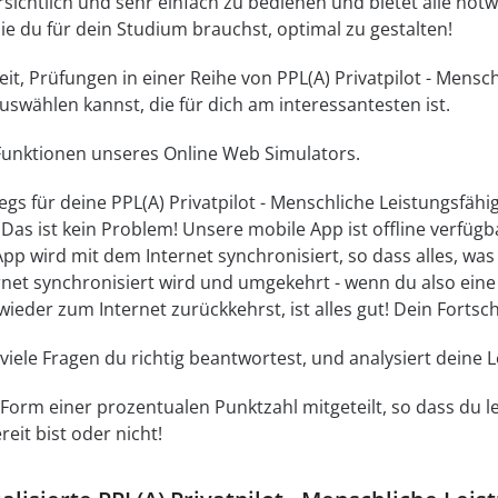
bersichtlich und sehr einfach zu bedienen und bietet alle n
die du für dein Studium brauchst, optimal zu gestalten!
eit, Prüfungen in einer Reihe von PPL(A) Privatpilot - Mens
uswählen kannst, die für dich am interessantesten ist.
 Funktionen unseres Online Web Simulators.
s für deine PPL(A) Privatpilot - Menschliche Leistungsfähig
Das ist kein Problem! Unsere mobile App ist offline verfüg
App wird mit dem Internet synchronisiert, so dass alles, w
rnet synchronisiert wird und umgekehrt - wenn du also ein
ieder zum Internet zurückkehrst, ist alles gut! Dein Fortsc
e viele Fragen du richtig beantwortest, und analysiert dein
 Form einer prozentualen Punktzahl mitgeteilt, so dass du le
eit bist oder nicht!