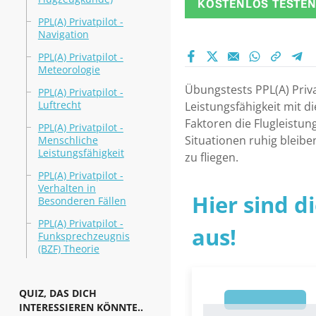
KOSTENLOS TESTE
PPL(A) Privatpilot -
Navigation
PPL(A) Privatpilot -
Meteorologie
Übungstests PPL(A) Priva
PPL(A) Privatpilot -
Luftrecht
Leistungsfähigkeit mit d
Faktoren die Flugleistun
PPL(A) Privatpilot -
Situationen ruhig bleibe
Menschliche
Leistungsfähigkeit
zu fliegen.
PPL(A) Privatpilot -
Verhalten in
Hier sind d
Besonderen Fällen
PPL(A) Privatpilot -
aus!
Funksprechzeugnis
(BZF) Theorie
QUIZ, DAS DICH
1
INTERESSIEREN KÖNNTE..
1