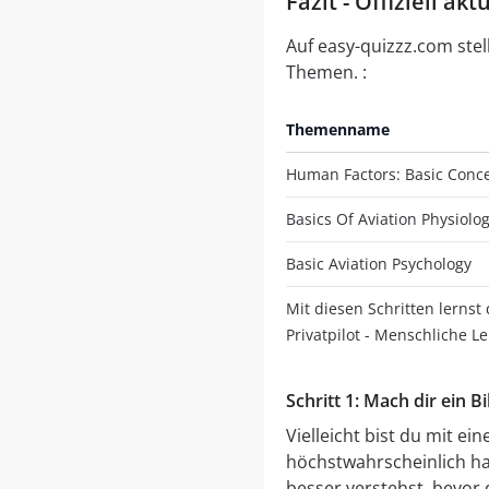
Fazit - Offiziell a
Auf easy-quizzz.com stel
Themen. :
Themenname
Human Factors: Basic Conc
Basics Of Aviation Physiol
Basic Aviation Psychology
Mit diesen Schritten lernst 
Privatpilot - Menschliche L
Schritt 1: Mach dir ein 
Vielleicht bist du mit e
höchstwahrscheinlich has
besser verstehst, bevor 