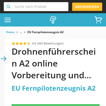
Suche nach Produkt
ABONNIEREN
Home
...
EU Fernpilotenzeugnis A2
4.8
(665 Bewertungen)
Drohnenführerschei
n A2 online
Vorbereitung und
Absolvierung
EU Fernpilotenzeugnis A2