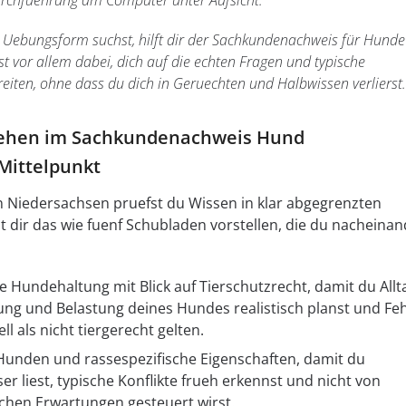
Durchfuehrung am Computer unter Aufsicht.
 Uebungsform suchst, hilft dir der Sachkundenachweis für Hunde
t vor allem dabei, dich auf die echten Fragen und typische
reiten, ohne dass du dich in Geruechten und Halbwissen verlierst.
ehen im Sachkundenachweis Hund
Mittelpunkt
 Niedersachsen pruefst du Wissen in klar abgegrenzten
 dir das wie fuenf Schubladen vorstellen, die du nacheinan
 Hundehaltung mit Blick auf Tierschutzrecht, damit du Allt
ng und Belastung deines Hundes realistisch planst und Feh
ll als nicht tiergerecht gelten.
Hunden und rassespezifische Eigenschaften, damit du
r liest, typische Konflikte frueh erkennst und nicht von
schen Erwartungen gesteuert wirst.