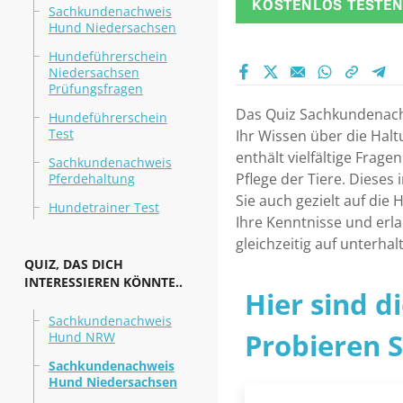
KOSTENLOS TESTE
Sachkundenachweis
Hund Niedersachsen
Hundeführerschein
Niedersachsen
Prüfungsfragen
Das Quiz Sachkundenach
Hundeführerschein
Test
Ihr Wissen über die Hal
enthält vielfältige Fra
Sachkundenachweis
Pflege der Tiere. Dieses
Pferdehaltung
Sie auch gezielt auf di
Hundetrainer Test
Ihre Kenntnisse und erl
gleichzeitig auf unterha
QUIZ, DAS DICH
INTERESSIEREN KÖNNTE..
Hier sind d
Sachkundenachweis
Probieren Si
Hund NRW
Sachkundenachweis
Hund Niedersachsen