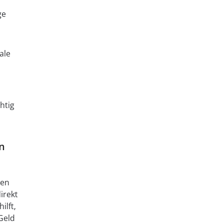
ge
ale
htig
n
nen
irekt
ilft,
Geld