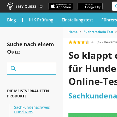
Easy Quizzz
blog
IHK Prüfung
Einstellungstest
Führers
Home
Fuehrerschein Test
4.6
(427 Bewert
Suche nach einem
Quiz:
So klappt
für Hunde
Online-Te
DIE MEISTVERKAUFTEN
Sachkundena
PRODUKTE
Sachkundenachweis
Hund NRW