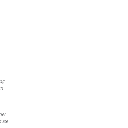
tag
en
der
Hause