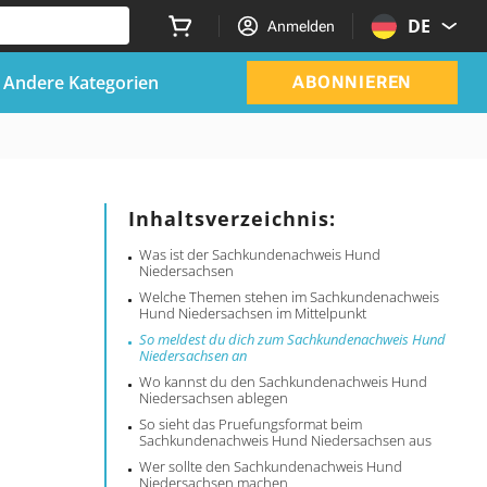
DE
Anmelden
Andere Kategorien
ABONNIEREN
Inhaltsverzeichnis:
Was ist der Sachkundenachweis Hund
Niedersachsen
Welche Themen stehen im Sachkundenachweis
Hund Niedersachsen im Mittelpunkt
So meldest du dich zum Sachkundenachweis Hund
Niedersachsen an
Wo kannst du den Sachkundenachweis Hund
Niedersachsen ablegen
So sieht das Pruefungsformat beim
Sachkundenachweis Hund Niedersachsen aus
Wer sollte den Sachkundenachweis Hund
Niedersachsen machen