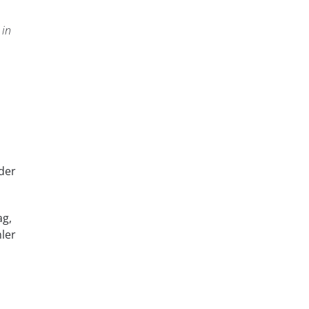
 in
der
ag,
ler