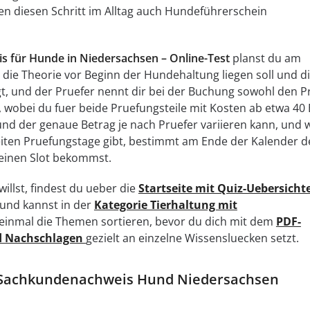
en diesen Schritt im Alltag auch Hundeführerschein
 für Hunde in Niedersachsen – Online-Test
planst du am
 die Theorie vor Beginn der Hundehaltung liegen soll und d
lgt, und der Pruefer nennt dir bei der Buchung sowohl den P
, wobei du fuer beide Pruefungsteile mit Kosten ab etwa 40
nd der genaue Betrag je nach Pruefer variieren kann, und w
eiten Pruefungstage gibt, bestimmt am Ende der Kalender d
 einen Slot bekommst.
illst, findest du ueber die
Startseite mit Quiz-Uebersicht
 und kannst in der
Kategorie Tierhaltung mit
 einmal die Themen sortieren, bevor du dich mit dem
PDF-
d Nachschlagen
gezielt an einzelne Wissensluecken setzt.
 Sachkundenachweis Hund Niedersachsen