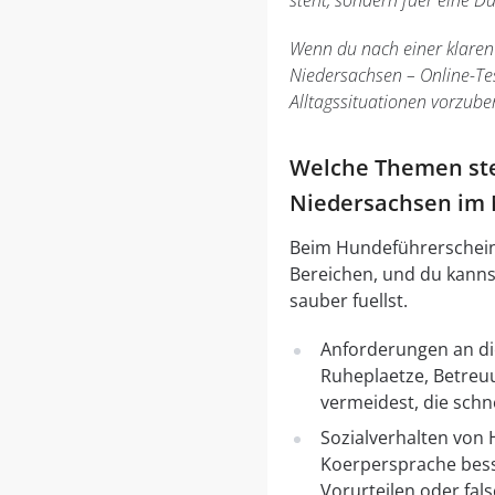
steht, sondern fuer eine 
Wenn du nach einer klaren
Niedersachsen – Online-Tes
Alltagssituationen vorzube
Welche Themen st
Niedersachsen im 
Beim Hundeführerschein
Bereichen, und du kannst
sauber fuellst.
Anforderungen an die
Ruheplaetze, Betreuu
vermeidest, die schne
Sozialverhalten von 
Koerpersprache besse
Vorurteilen oder fal