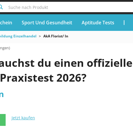
Suche nach Produkt
chein
Sport Und Gesundheit
Aptitude Tests
ildung Einzelhandel
AkA Florist/ In
ungen)
chst du einen offizielle
n Praxistest 2026?
n
Jetzt kaufen
N