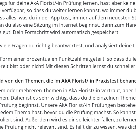
s für deine AkA Florist/-in Prüfung lernen, hast aber kein
ne verfügbar, so dass du weiter lernen kannst, wo immer du 
ass alles, was du in der App tust, immer auf dem neuesten S
n du also eine Sitzung im Internet beginnst, dann zum Han
es gut! Dein Fortschritt wird automatisch gespeichert.
e viele Fragen du richtig beantwortest, und analysiert dein
 Form einer prozentualen Punktzahl mitgeteilt, so dass du le
it bist oder nicht! Mit diesen Schritten lernst du schneller 
Bild von den Themen, die im AkA Florist/-in Praxistest beha
inem oder mehreren Themen in AkA Florist/-in vertraut, aber 
men. Daher ist es sehr wichtig, dass du die einzelnen Them
n Prüfung beginnst. Unsere AkA Florist/-in Prüfungen besteh
jedem Thema hast, bevor du die Prüfung machst. So kannst 
liert sind. Außerdem wird es dir so leichter fallen, zu ler
e Prüfung nicht relevant sind. Es hilft dir zu wissen, was dic