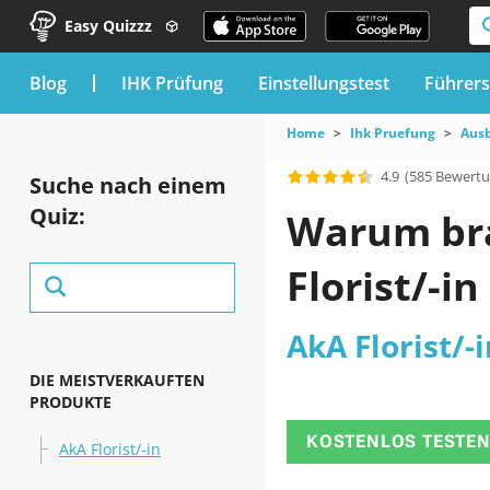
Easy Quizzz
blog
IHK Prüfung
Einstellungstest
Führers
Home
Ihk Pruefung
Ausb
4.9
(585 Bewert
Suche nach einem
Quiz:
Warum brau
Florist/-i
AkA Florist/-i
DIE MEISTVERKAUFTEN
PRODUKTE
KOSTENLOS TESTE
AkA Florist/-in