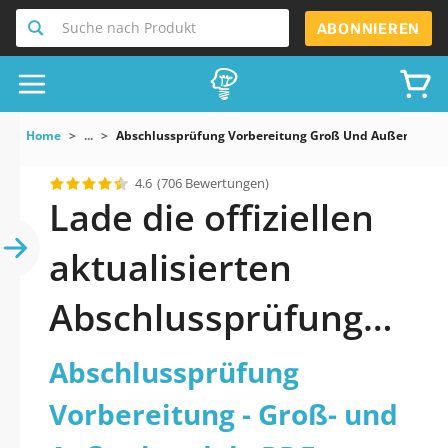
Suche nach Produkt
ABONNIEREN
Home
...
Abschlussprüfung Vorbereitung Groß Und Außenhande
4.6
(706 Bewertungen)
Lade die offiziellen
aktualisierten
Abschlussprüfung
Vorbereitung - Groß-
Abschlussprüfung
und Außenhandel
Vorbereitung - Groß- und