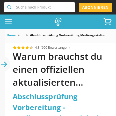
Suche nach Produkt
ABONNIEREN
Home
...
Abschlussprüfung Vorbereitung Mediengestalter Digita
4.8
(660 Bewertungen)
Warum brauchst du
einen offiziellen
aktualisierten
Abschlussprüfung
Abschlussprüfung
Vorbereitung -
Vorbereitung -