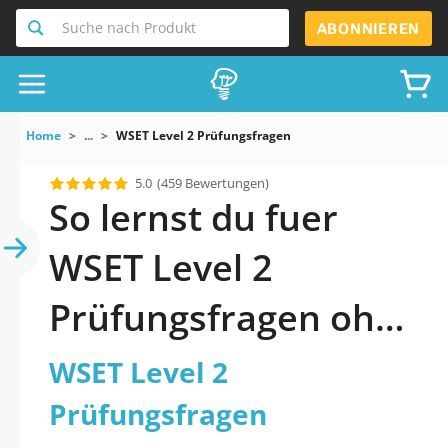
Suche nach Produkt
ABONNIEREN
Home
...
WSET Level 2 Prüfungsfragen
5.0
(459 Bewertungen)
So lernst du fuer
WSET Level 2
Prüfungsfragen ohne
Umwege
WSET Level 2
Prüfungsfragen