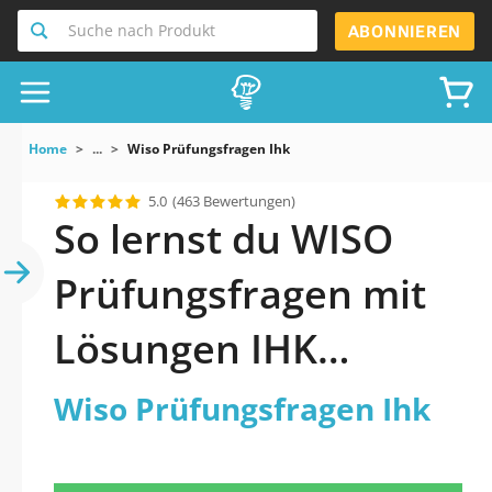
Suche nach Produkt
ABONNIEREN
Home
...
Wiso Prüfungsfragen Ihk
5.0
(463 Bewertungen)
So lernst du WISO
Prüfungsfragen mit
Lösungen IHK
wirklich sicher
Wiso Prüfungsfragen Ihk