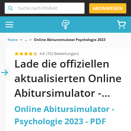
Suche nach Produkt
ABONNIEREN
Home
...
Online Abitursimulator Psychologie 2023
4.8
(702 Bewertungen)
Lade die offiziellen
aktualisierten Online
Abitursimulator -
Psychologie 2023
Online Abitursimulator -
Quiz 2026 PDF
Psychologie 2023 - PDF