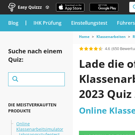
Easy Quizzz
blog
IHK Prüfung
Einstellungstest
Führers
Home
Klassenarbeiten
R
4.6
(650 Bewert
Suche nach einem
Quiz:
Lade die o
Klassenarb
2023 Quiz
DIE MEISTVERKAUFTEN
Online Klasse
PRODUKTE
Online
Klassenarbeitsimulator
- Jahrgangsstufentest