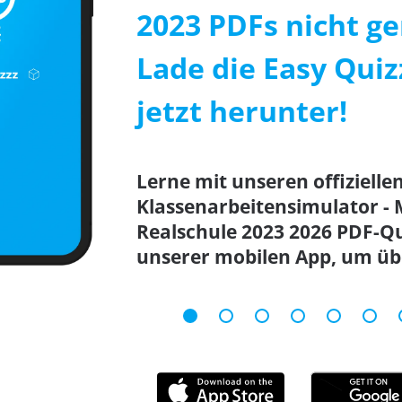
2023 PDFs nicht ge
Lade die Easy Qui
jetzt herunter!
Lerne mit unseren offizielle
Klassenarbeitensimulator - M
Realschule 2023 2026 PDF-Q
unserer mobilen App, um übe