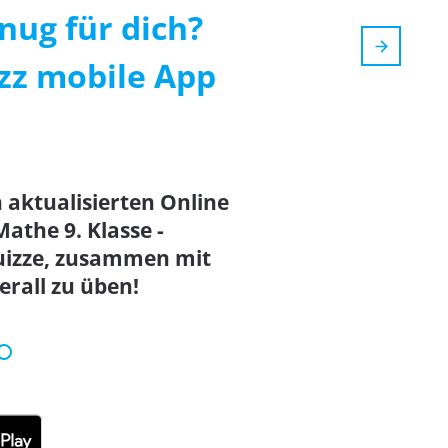
nug für dich?
zzz mobile App
n aktualisierten Online
athe 9. Klasse -
uizze, zusammen mit
rall zu üben!