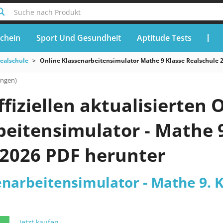
Suche nach Produkt
chein
Sport Und Gesundheit
Aptitude Tests
ealschule
Online Klassenarbeitensimulator Mathe 9 Klasse Realschule 
ungen)
ffiziellen aktualisierten 
eitensimulator - Mathe 9
 2026 PDF herunter
narbeitensimulator - Mathe 9. K
Jetzt kaufen