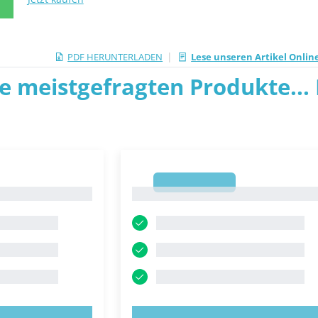
N
|
PDF HERUNTERLADEN
Lese unseren Artikel Online
ie meistgefragten Produkte... P
1
1