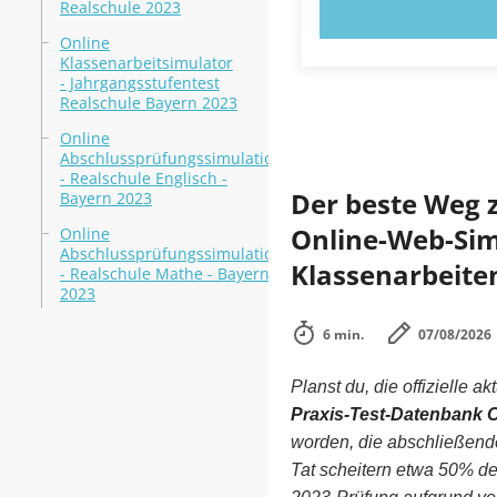
Realschule 2023
JETZT AUSPR
Online
Klassenarbeitsimulator
- Jahrgangsstufentest
Realschule Bayern 2023
Online
Abschlussprüfungssimulation
- Realschule Englisch -
Der beste Weg 
Bayern 2023
Online-Web-Simu
Online
Abschlussprüfungssimulation
Klassenarbeiten
- Realschule Mathe - Bayern
2023
6 min.
07/08/2026
Planst du, die offizielle ak
Praxis-Test-Datenbank O
worden, die abschließende
Tat scheitern etwa 50% d