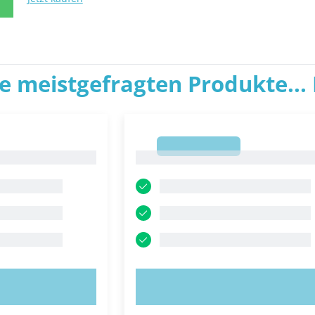
N
ie meistgefragten Produkte... P
1
1
ROBIEREN!
JETZT AUSPROBIEREN!