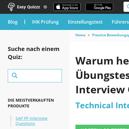
Easy Quizzz
blog
IHK Prüfung
Einstellungstest
Führers
Home
Practice Bewerbungs
Suche nach einem
Quiz:
Warum helf
Übungstest
Interview
DIE MEISTVERKAUFTEN
Technical In
PRODUKTE
SAP PP Interview
Questions