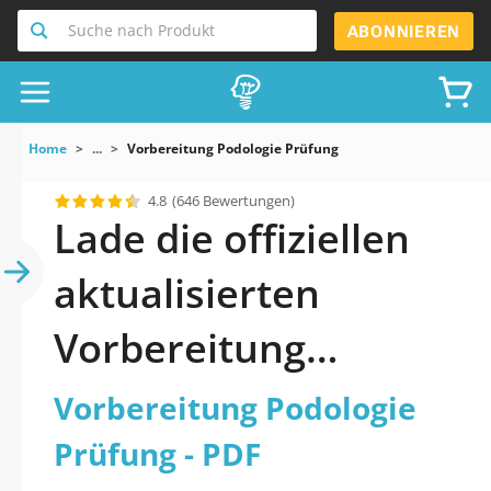
Suche nach Produkt
ABONNIEREN
Home
...
Vorbereitung Podologie Prüfung
4.8
(646 Bewertungen)
Lade die offiziellen
aktualisierten
Vorbereitung
Podologie Prüfung
Vorbereitung Podologie
Quiz 2026 PDF
Prüfung - PDF