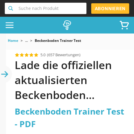
Suche nach Produkt
ABONNIEREN
Home
...
Beckenboden Trainer Test
5.0
(657 Bewertungen)
Lade die offiziellen
aktualisierten
Beckenboden
Trainer Test Quiz
Beckenboden Trainer Test
2026 PDF herunter
- PDF