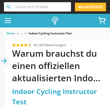
Suche nach Produkt
ABONNIEREN
Home
...
Indoor Cycling Instructor Test
4.8
(665 Bewertungen)
Warum brauchst du
einen offiziellen
aktualisierten Indoor
Cycling Instructor
Indoor Cycling Instructor
Test Praxistest 2026?
Test