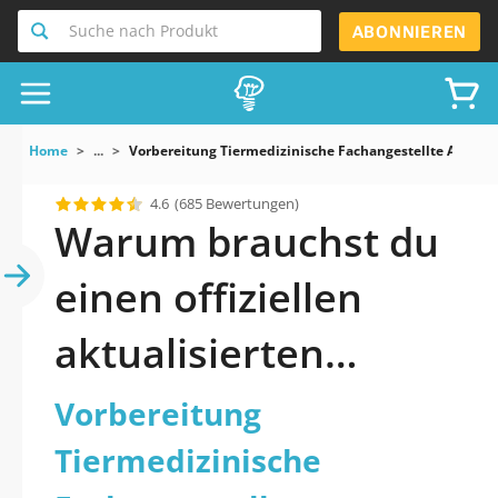
Suche nach Produkt
ABONNIEREN
Home
...
Vorbereitung Tiermedizinische Fachangestellte Abschl
4.6
(685 Bewertungen)
Warum brauchst du
einen offiziellen
aktualisierten
Vorbereitung
Vorbereitung
Tiermedizinische
Tiermedizinische