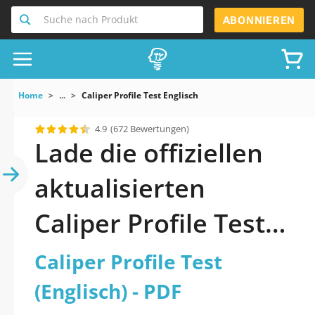
Suche nach Produkt
ABONNIEREN
Home
...
Caliper Profile Test Englisch
4.9
(672 Bewertungen)
Lade die offiziellen
aktualisierten
Caliper Profile Test
(Englisch) Quiz 2026
Caliper Profile Test
PDF herunter
(Englisch) - PDF