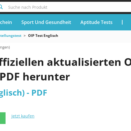
Suche nach Produkt
chein
Sport Und Gesundheit
Aptitude Tests
stellungstest
OIP Test Englisch
ungen)
ffiziellen aktualisierten 
 PDF herunter
glisch) - PDF
Jetzt kaufen
N