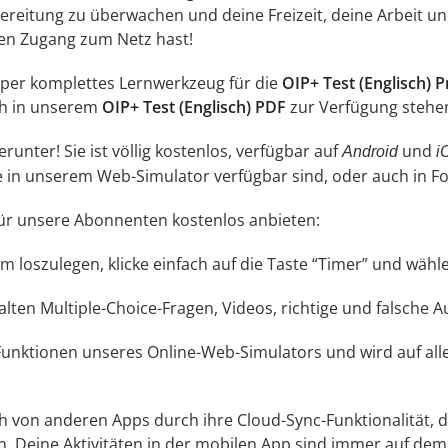
reitung zu überwachen und deine Freizeit, deine Arbeit und
inen Zugang zum Netz hast!
super komplettes Lernwerkzeug für die
OIP+ Test (Englisch) 
ch in unserem
OIP+ Test (Englisch) PDF
zur Verfügung stehen
unter! Sie ist völlig kostenlos, verfügbar auf
und
Android
i
ne in unserem Web-Simulator verfügbar sind, oder auch in 
 für unsere Abonnenten kostenlos anbieten:
 Um loszulegen, klicke einfach auf die Taste “Timer” und wä
lten Multiple-Choice-Fragen, Videos, richtige und falsche 
 Funktionen unseres Online-Web-Simulators und wird auf a
ch von anderen Apps durch ihre Cloud-Sync-Funktionalität, di
n. Deine Aktivitäten in der mobilen App sind immer auf d