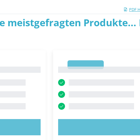
PDF 
ie meistgefragten Produkte... P
1
1
OBIEREN!
JETZT AUSPROBIEREN!