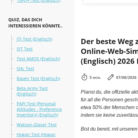
15FQ+ Test (Englisch)
QUIZ, DAS DICH
INTERESSIEREN KÖNNTE..
JTI Test (Englisch)
Der beste Weg 
SJT Test
Online-Web-Simu
Test AMOS (Englisch)
(Englisch) 2026
SHL Test
5 min.
07/08/2026
Raven Test (Englisch)
Beta Army Test
Planst du, die offizielle ak
(Englisch)
für all die Personen gesc
PAPI Test (Personal
etwa 50% der Menschen oh
Attitudes - Preference
Inventory) (Englisch)
indem sie keine zuverläs
Watson-Glaser Test
Bist du bereit, mit unsere
Hogan Test (Hogan