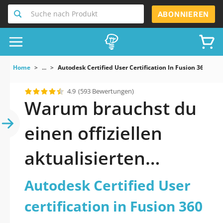
Suche nach Produkt
ABONNIEREN
Home
...
Autodesk Certified User Certification In Fusion 360
4.9
(593 Bewertungen)
Warum brauchst du
einen offiziellen
aktualisierten
Autodesk Certified
Autodesk Certified User
User certification in
certification in Fusion 360