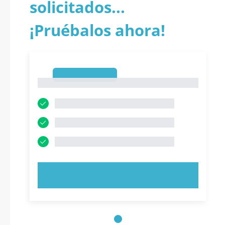
solicitados...
¡Pruébalos ahora!
1
1
PRUEBE AHORA