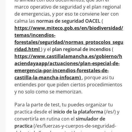
marco operativo de seguridad y el plan regional
de emergencias, y por eso te conviene leer con
calma las
normas de seguridad OACEL
(
https://www.miteco.gob.es/en/biodiversidad/
temas/incendios-
forestales/seguridad/normas_protocolos_segu
ridad.html
) y el
plan regional de incendios
(
https://www.castillalamancha.es/gobierno/h
aciendayaapp/actuaciones/plan-especial-de-
emergencia-por-incendios-forestales-de-
castilla-la-mancha-infocam)
, porque asi tu
entiendes por que piden ciertos procedimientos
y no solo como se memorizan.
Para la parte de test, tu puedes organizar tu
practica desde el
inicio de la plataforma
(/es/) y
convertirla en rutina con el
simulador de
practica
(/es/fuerzas-y-cuerpos-de-seguridad-