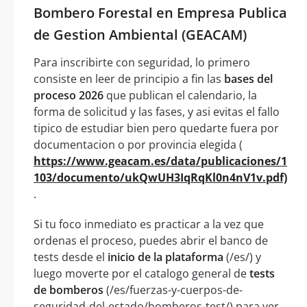
Bombero Forestal en Empresa Publica
de Gestion Ambiental (GEACAM)
Para inscribirte con seguridad, lo primero
consiste en leer de principio a fin las
bases del
proceso 2026
que publican el calendario, la
forma de solicitud y las fases, y asi evitas el fallo
tipico de estudiar bien pero quedarte fuera por
documentacion o por provincia elegida (
https://www.geacam.es/data/publicaciones/1
103/documento/ukQwUH3IqRqKl0n4nV1v.pdf)
.
Si tu foco inmediato es practicar a la vez que
ordenas el proceso, puedes abrir el banco de
tests desde el
inicio de la plataforma
(/es/) y
luego moverte por el catalogo general de
tests
de bomberos
(/es/fuerzas-y-cuerpos-de-
seguridad-del-estado/bomberos-test/) para ver