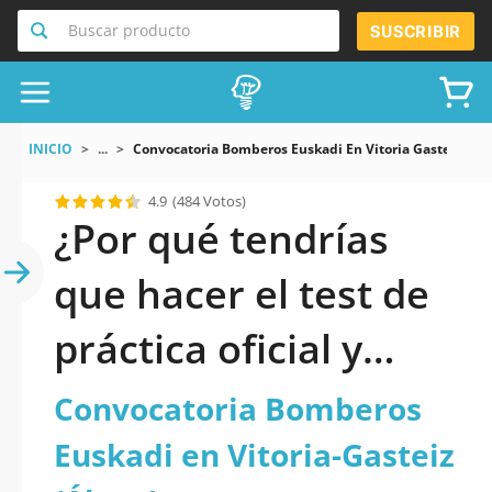
Buscar producto
SUSCRIBIR
INICIO
...
Convocatoria Bomberos Euskadi En Vitoria Gasteiz Ála
4.9
(484 Votos)
¿Por qué tendrías
que hacer el test de
práctica oficial y
actualizado de
Convocatoria Bomberos
Convocatoria
Euskadi en Vitoria-Gasteiz