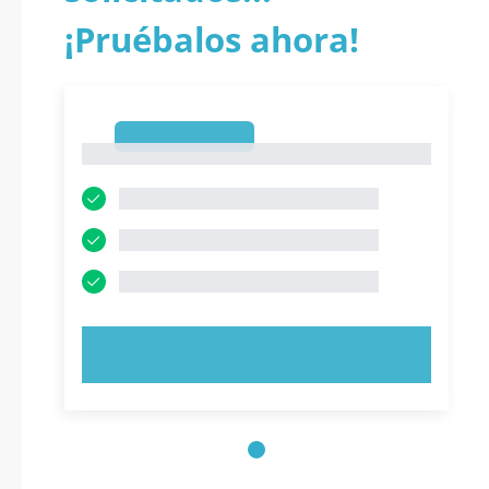
¡Pruébalos ahora!
1
1
PRUEBE AHORA