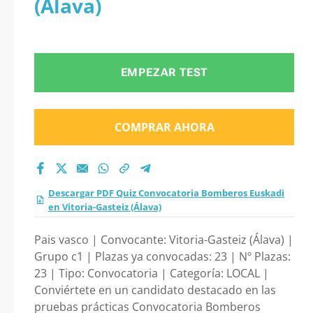
(Álava)
Bomberos Euskadi
en Vitoria-Gasteiz
EMPEZAR TEST
(Álava) 2026?
COMPRAR AHORA
Descargar PDF Quiz Convocatoria Bomberos Euskadi
en Vitoria-Gasteiz (Álava)
Pais vasco | Convocante: Vitoria-Gasteiz (Álava) |
Grupo c1 | Plazas ya convocadas: 23 | Nº Plazas:
23 | Tipo: Convocatoria | Categoría: LOCAL |
Conviértete en un candidato destacado en las
pruebas prácticas Convocatoria Bomberos