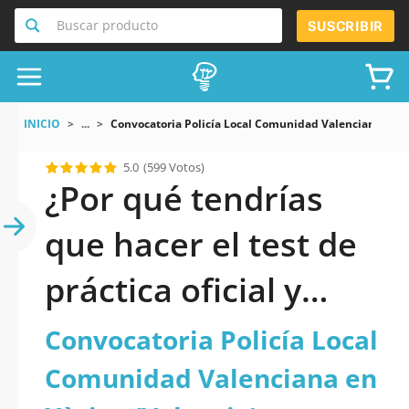
Buscar producto
SUSCRIBIR
INICIO
...
Convocatoria Policía Local Comunidad Valenciana En X
5.0
(599 Votos)
¿Por qué tendrías
que hacer el test de
práctica oficial y
actualizado de
Convocatoria Policía Local
Convocatoria Policía
Comunidad Valenciana en