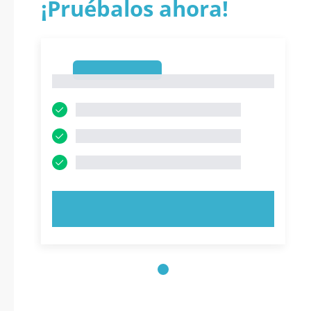
¡Pruébalos ahora!
1
1
PRUEBE AHORA